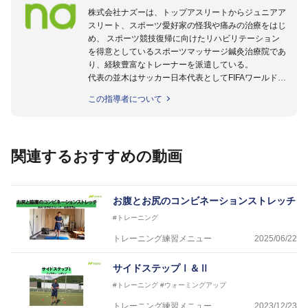
株式会社ナズーは、トップアスリートからジュニアア
スリート、スポーツ愛好家の怪我や痛みの治療をはじ
め、 スポーツ競技復帰に向けたリハビリテーション
を得意としているスポーツマッサージ鍼灸治療院であ
り、経験豊富なトレーナーを派遣している。
代表の並木はサッカー日本代表としてFIFAワールドカ
ップフランス大会、日韓大会、ドイツ大会に帯同。そ
この指導者について
のほかU-23日本代表のアスレティックトレーナーと
して４度のオリンピックに帯同しており、U-17ワー
ルドカップへの帯同実績もある。
また現在までにU-19サッカー日本代表、Jリーグ、各
関連するおすすめの動画
世代のサッカーを中心に、WJBL、社会人ラグビー、
ソフトボール、モトクロス、卓球、陸上、アーティス
トなど様々な競技や分野にアスレティックトレーナー
を派遣している。
お腹とお尻のコンビネーションストレッチ
さらには講演会やセミナー、専門学校などの教育機関
#トレーニング
に講師を派遣するなど後進育成にも力を入れている。
「一人一人の健康な人生をサポートする」を企業理念
トレーニング練習メニュー
2025/06/22
として掲げ、世の中の人々の『健康』をあらゆる方向
からサポートし、一人一人の「楽しく、豊かに、生き
サイドステップⅠ＆Ⅱ
生きと」生きる、そんな『健康な人生』をサポートし
#トレーニング
#ウォーミングアップ
ている。
トレーニング練習メニュー
2023/12/23