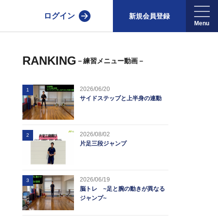
ログイン
新規会員登録
RANKING
－練習メニュー動画－
2026/06/20
1
サイドステップと上半身の連動
2026/08/02
2
片足三段ジャンプ
2026/06/19
3
脳トレ ~足と腕の動きが異なる
ジャンプ~