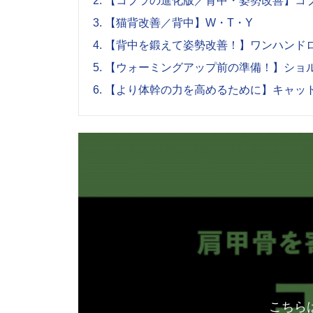
2.
【コブラの進化版／背中・姿勢改善】コ
3.
【猫背改善／背中】W・T・Y
4.
【背中を鍛えて姿勢改善！】ワンハンド
5.
【ウォーミングアップ前の準備！】ショ
6.
【より体幹の力を高めるために】キャッ
こちら