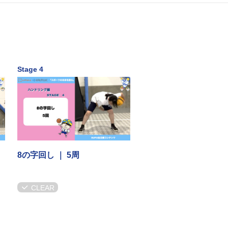
Stage 4
8の字回し ｜ 5周
CLEAR