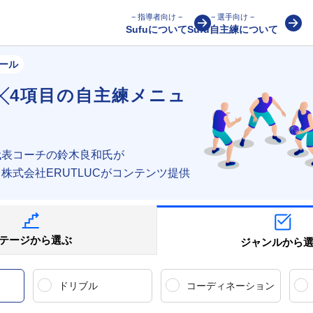
− 指導者向け −
− 選手向け −
Sufuについて
Sufu自主練について
ール
╳4項目の
自主練メニュ
代表コーチの
鈴木良和氏が
る
株式会社ERUTLUCがコンテンツ提供
テージから選ぶ
ジャンルから
ドリブル
コーディネーション