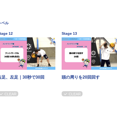
レベル
tage 12
Stage 13
右足、左足｜30秒で30回
頭の周りを20回回す
CLEAR
CLEAR