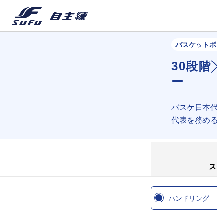
バスケットボ
30段階
ー
バスケ日本
代表を務め
ス
ハンドリング