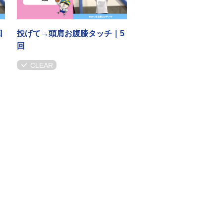
回
投げて→頭肩お腹膝タッチ｜5
回
CLEAR