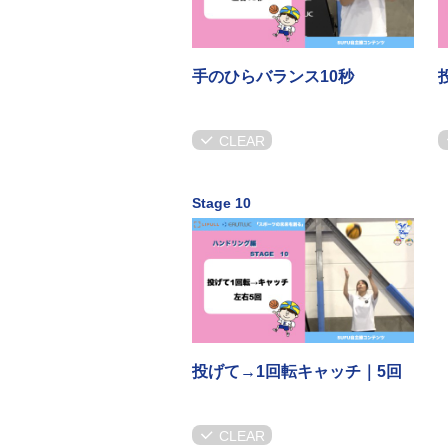
手のひらバランス10秒
CLEAR
Stage 10
投げて→1回転キャッチ｜5回
CLEAR