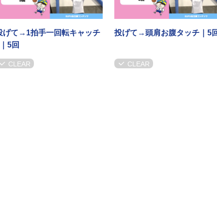
投げて→1拍手一回転キャッチ
投げて→頭肩お腹タッチ｜5
+｜5回
CLEAR
CLEAR