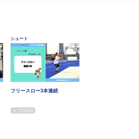
シュート
タ
フリースロー3本連続
CLEAR