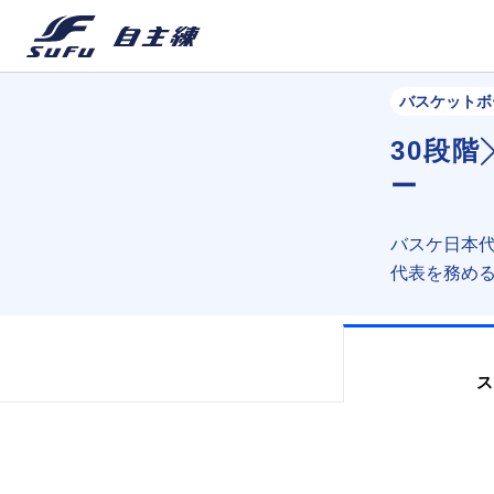
バスケットボ
30段階
ー
バスケ日本
代表を務め
ス