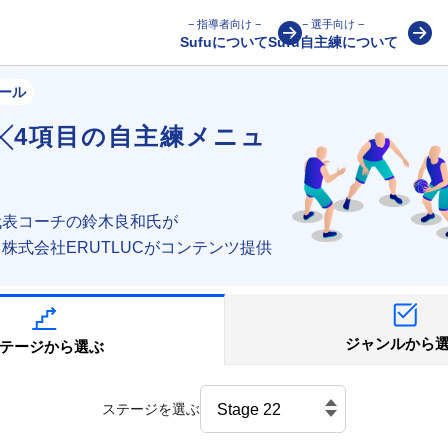
− 指導者向け −
− 選手向け −
Sufuについて
Sufu自主練について
ール
╳4項目の
自主練メニュ
代表コーチの
鈴木良和氏が
る
株式会社ERUTLUCがコンテンツ提供
ジャンルから
テージから選ぶ
ステージを選ぶ