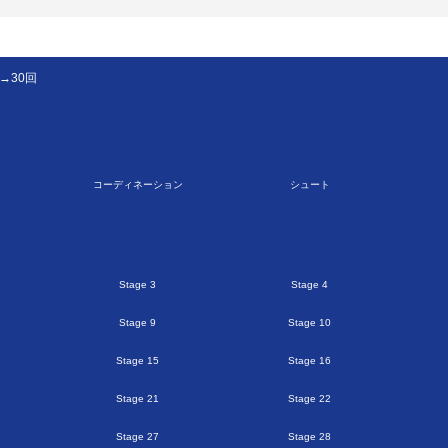
の自分を目指す環境を提供する
→30回
で教育に貢献する
を作る
コーディネーション
シュート
Stage 3
Stage 4
Stage 9
Stage 10
Stage 15
Stage 16
Stage 21
Stage 22
Stage 27
Stage 28