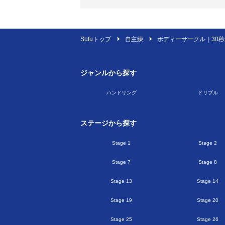
ミッション
1.より多くの子どもたちになりうる最高
Sufuトップ
自主練
ボディーサークル｜30秒
2.チームスポーツだからこそできること
3.世界で最もビジョナリーなコーチチーム
ジャンルから探す
ハンドリング
ドリブル
ステージから探す
Stage 1
Stage 2
Stage 7
Stage 8
Stage 13
Stage 14
Stage 19
Stage 20
Stage 25
Stage 26