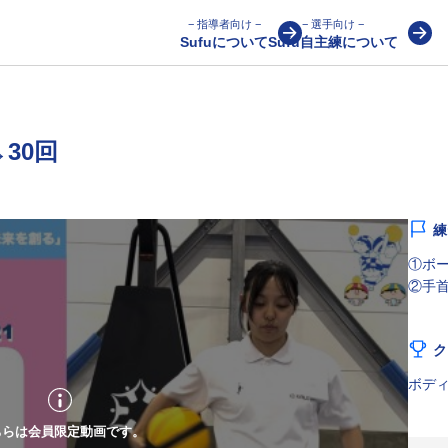
− 指導者向け −
− 選手向け −
Sufuについて
Sufu自主練について
→30回
練
①ボ
②手
ク
ボテ
ちらは会員限定動画です。