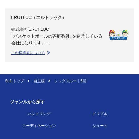
ERUTLUC（エルトラック）
株式会社ERUTLUC
｢バスケットボールの家庭教師｣を運営している
会社になります。
この指導者について
バスケットボールの家庭教師は子どもたちに
も、指導者にも”なりうる最高の自分を目指
す”環境と文化を創り出し、教育に貢献する事
業を行なっています。
Sufuトップ
自主練
レッグスルー｜5回
ミッション
1.より多くの子どもたちになりうる最高の自分
ジャンルから探す
を目指す環境を提供する
2.チームスポーツだからこそできることで教育
ハンドリング
ドリブル
に貢献する
3.世界で最もビジョナリーなコーチチームを作
コーディネーション
シュート
る