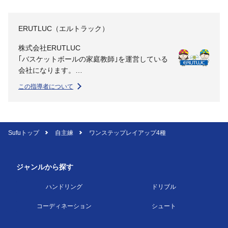
ERUTLUC（エルトラック）
株式会社ERUTLUC
｢バスケットボールの家庭教師｣を運営している
会社になります。
この指導者について
バスケットボールの家庭教師は子どもたちに
も、指導者にも”なりうる最高の自分を目指
す”環境と文化を創り出し、教育に貢献する事
業を行なっています。
Sufuトップ
自主練
ワンステップレイアップ4種
ミッション
1.より多くの子どもたちになりうる最高の自分
ジャンルから探す
を目指す環境を提供する
2.チームスポーツだからこそできることで教育
ハンドリング
ドリブル
に貢献する
3.世界で最もビジョナリーなコーチチームを作
コーディネーション
シュート
る