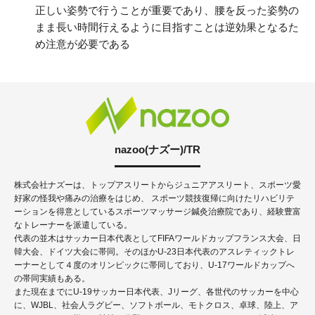
正しい姿勢で行うことが重要であり、腰を反った姿勢の
まま長い時間行えるように目指すことは逆効果となるた
め注意が必要である
nazoo(ナズー)/TR
株式会社ナズーは、トップアスリートからジュニアアスリート、スポーツ愛
好家の怪我や痛みの治療をはじめ、 スポーツ競技復帰に向けたリハビリテ
ーションを得意としているスポーツマッサージ鍼灸治療院であり、経験豊富
なトレーナーを派遣している。
代表の並木はサッカー日本代表としてFIFAワールドカップフランス大会、日
韓大会、ドイツ大会に帯同。そのほかU-23日本代表のアスレティックトレ
ーナーとして４度のオリンピックに帯同しており、U-17ワールドカップへ
の帯同実績もある。
また現在までにU-19サッカー日本代表、Jリーグ、各世代のサッカーを中心
に、WJBL、社会人ラグビー、ソフトボール、モトクロス、卓球、陸上、ア