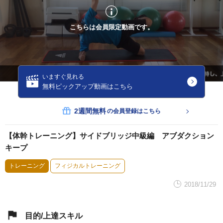
こちらは会員限定動画です。
いますぐ見れる
無料ピックアップ動画はこちら
2週間無料
の会員登録はこちら
【体幹トレーニング】サイドブリッジ中級編 アブダクション
キープ
トレーニング
フィジカルトレーニング
2018/11/29
目的/上達スキル