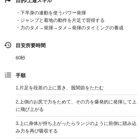
目的/上達スキル
・下半身の連動を使うパワー発揮
・ジャンプと着地の動作を片足で習得する
・力のタメ→発揮→タメ→発揮のタイミングの養成
目安所要時間
60秒
手順
1.
片足を段差の上に置き、股関節をたたむ
2.
上側のお尻で力をためて、その力を爆発的に発揮して上
に飛び上がる
3.
上に身体が持ち上がったらランジのように前側に踏み込
み力を再び吸収する