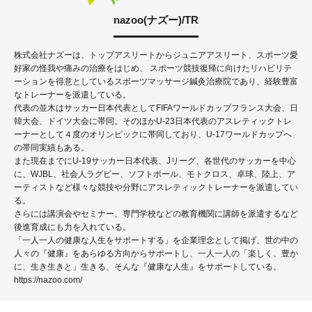
nazoo(ナズー)/TR
株式会社ナズーは、トップアスリートからジュニアアスリート、スポーツ愛
好家の怪我や痛みの治療をはじめ、 スポーツ競技復帰に向けたリハビリテ
ーションを得意としているスポーツマッサージ鍼灸治療院であり、経験豊富
なトレーナーを派遣している。
代表の並木はサッカー日本代表としてFIFAワールドカップフランス大会、日
韓大会、ドイツ大会に帯同。そのほかU-23日本代表のアスレティックトレ
ーナーとして４度のオリンピックに帯同しており、U-17ワールドカップへ
の帯同実績もある。
また現在までにU-19サッカー日本代表、Jリーグ、各世代のサッカーを中心
に、WJBL、社会人ラグビー、ソフトボール、モトクロス、卓球、陸上、ア
ーティストなど様々な競技や分野にアスレティックトレーナーを派遣してい
る。
さらには講演会やセミナー、専門学校などの教育機関に講師を派遣するなど
後進育成にも力を入れている。
「一人一人の健康な人生をサポートする」を企業理念として掲げ、世の中の
人々の『健康』をあらゆる方向からサポートし、一人一人の「楽しく、豊か
に、生き生きと」生きる、そんな『健康な人生』をサポートしている。
https://nazoo.com/