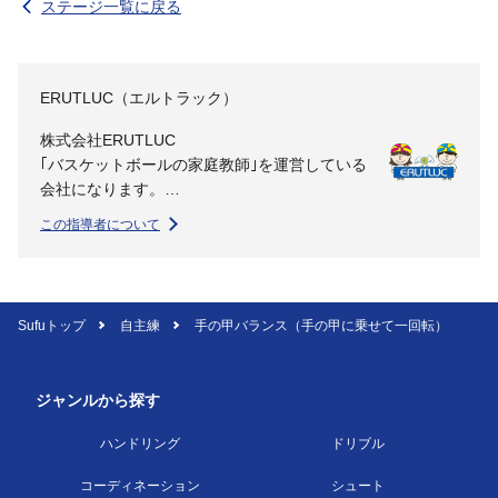
ステージ一覧に戻る
ERUTLUC（エルトラック）
株式会社ERUTLUC
｢バスケットボールの家庭教師｣を運営している
会社になります。
この指導者について
バスケットボールの家庭教師は子どもたちに
も、指導者にも”なりうる最高の自分を目指
す”環境と文化を創り出し、教育に貢献する事
業を行なっています。
Sufuトップ
自主練
手の甲バランス（手の甲に乗せて一回転）
ミッション
1.より多くの子どもたちになりうる最高の自分
ジャンルから探す
を目指す環境を提供する
2.チームスポーツだからこそできることで教育
ハンドリング
ドリブル
に貢献する
3.世界で最もビジョナリーなコーチチームを作
コーディネーション
シュート