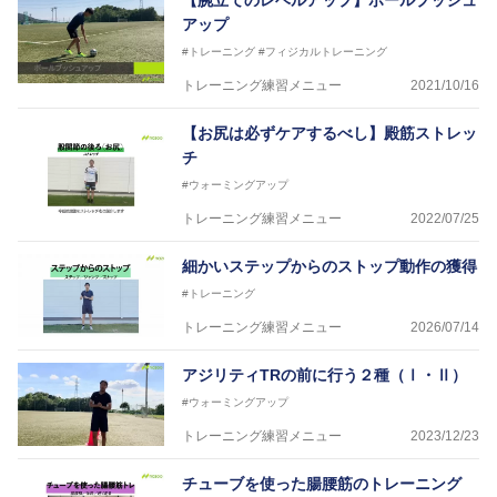
【腕立てのレベルアップ】ボールプッシュ
生きと」生きる、そんな『健康な人生』をサポートし
アップ
ている。
#トレーニング
#フィジカルトレーニング
トレーニング練習メニュー
2021/10/16
【お尻は必ずケアするべし】殿筋ストレッ
チ
#ウォーミングアップ
トレーニング練習メニュー
2022/07/25
細かいステップからのストップ動作の獲得
#トレーニング
トレーニング練習メニュー
2026/07/14
アジリティTRの前に行う２種（Ⅰ・Ⅱ）
#ウォーミングアップ
トレーニング練習メニュー
2023/12/23
チューブを使った腸腰筋のトレーニング