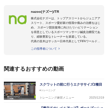
nazoo(ナズー)/TR
株式会社ナズーは、トップアスリートからジュニアア
スリート、スポーツ愛好家の怪我や痛みの治療をはじ
め、 スポーツ競技復帰に向けたリハビリテーション
を得意としているスポーツマッサージ鍼灸治療院であ
り、経験豊富なトレーナーを派遣している。
代表の並木はサッカー日本代表としてFIFAワールドカ
ップフランス大会、日韓大会、ドイツ大会に帯同。そ
この指導者について
のほかU-23日本代表のアスレティックトレーナーと
して４度のオリンピックに帯同しており、U-17ワー
ルドカップへの帯同実績もある。
また現在までにU-19サッカー日本代表、Jリーグ、各
関連するおすすめの動画
世代のサッカーを中心に、WJBL、社会人ラグビー、
ソフトボール、モトクロス、卓球、陸上、アーティス
トなど様々な競技や分野にアスレティックトレーナー
を派遣している。
スクワットの前に行うエクササイズ2種目
さらには講演会やセミナー、専門学校などの教育機関
#トレーニング
に講師を派遣するなど後進育成にも力を入れている。
「一人一人の健康な人生をサポートする」を企業理念
トレーニング練習メニュー
2025/12/19
として掲げ、世の中の人々の『健康』をあらゆる方向
からサポートし、一人一人の「楽しく、豊かに、生き