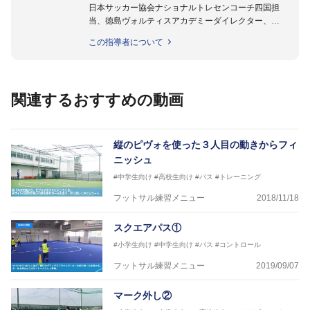
日本サッカー協会ナショナルトレセンコーチ四国担
当、徳島ヴォルティスアカデミーダイレクター、
徳島ヴォルティス普及部長、FC東京普及部長、
この指導者について
日本サッカー協会公認B級養成講習会インストラクタ
ー(FC東京コース)
【資格】
日本サッカー協会公認A級ジェネラル・日本サッカー
関連するおすすめの動画
協会公認キッズリーダーチーフインストラクター
フットサル監修：小西 鉄平
【指導歴】
縦のピヴォを使った３人目の動きからフィ
FリーグU23選抜監督、ミャンマー女子フットサル代
ニッシュ
表監督
#中学生向け
#高校生向け
#パス
#トレーニング
日本サッカー協会フットサルインストラクター、AFC
（アジアサッカー連盟）フットサルインストラクター
フットサル練習メニュー
2018/11/18
【資格】
JFA公認A級コーチジェネラルライセンス・JFA公認フ
スクエアパス①
ットサルB級コーチライセンス
#小学生向け
#中学生向け
#パス
#コントロール
横山 哲久
フットサル練習メニュー
2019/09/07
【指導歴】
ASV ペスカドーラ町田 監督、FC VIGORE 監督
マーク外し②
【資格】