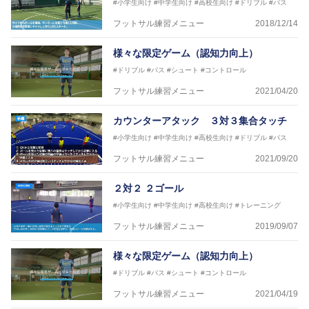
日本サッカー協会公認B級ライセンス・日本サッカー
#小学生向け
#中学生向け
#高校生向け
#ドリブル
#パス
協会公認フットサルB級ライセンス
フットサル練習メニュー
2018/12/14
※全コーチボンフィンサッカースクール所属
様々な限定ゲーム（認知力向上）
#ドリブル
#パス
#シュート
#コントロール
フットサル練習メニュー
2021/04/20
カウンターアタック ３対３集合タッチ
#小学生向け
#中学生向け
#高校生向け
#ドリブル
#パス
フットサル練習メニュー
2021/09/20
２対２ ２ゴール
#小学生向け
#中学生向け
#高校生向け
#トレーニング
フットサル練習メニュー
2019/09/07
様々な限定ゲーム（認知力向上）
#ドリブル
#パス
#シュート
#コントロール
フットサル練習メニュー
2021/04/19