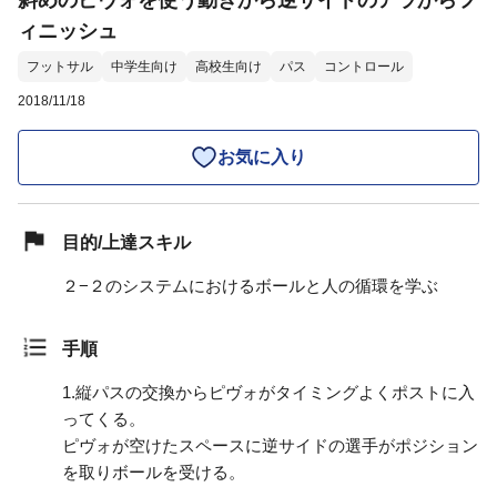
斜めのピヴォを使う動きから逆サイドのアラからフ
ィニッシュ
フットサル
中学生向け
高校生向け
パス
コントロール
2018/11/18
お気に入り
目的/上達スキル
２−２のシステムにおけるボールと人の循環を学ぶ
手順
1.
縦パスの交換からピヴォがタイミングよくポストに入
ってくる。
ピヴォが空けたスペースに逆サイドの選手がポジション
を取りボールを受ける。