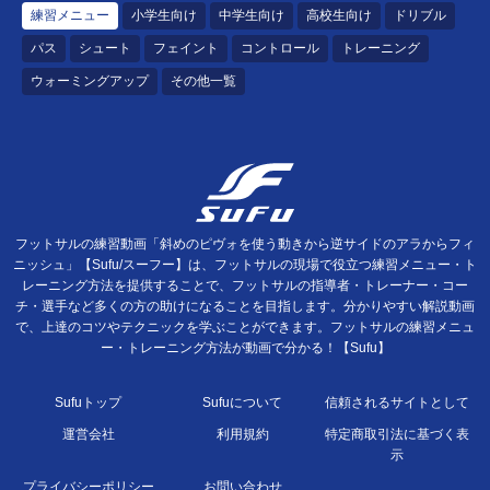
練習メニュー
小学生向け
中学生向け
高校生向け
ドリブル
パス
シュート
フェイント
コントロール
トレーニング
ウォーミングアップ
その他一覧
フットサルの練習動画「斜めのピヴォを使う動きから逆サイドのアラからフィ
ニッシュ」【Sufu/スーフー】は、フットサルの現場で役立つ練習メニュー・ト
レーニング方法を提供することで、フットサルの指導者・トレーナー・コー
チ・選手など多くの方の助けになることを目指します。分かりやすい解説動画
で、上達のコツやテクニックを学ぶことができます。フットサルの練習メニュ
ー・トレーニング方法が動画で分かる！【Sufu】
Sufuトップ
Sufuについて
信頼されるサイトとして
運営会社
利用規約
特定商取引法に基づく表
示
プライバシーポリシー
お問い合わせ