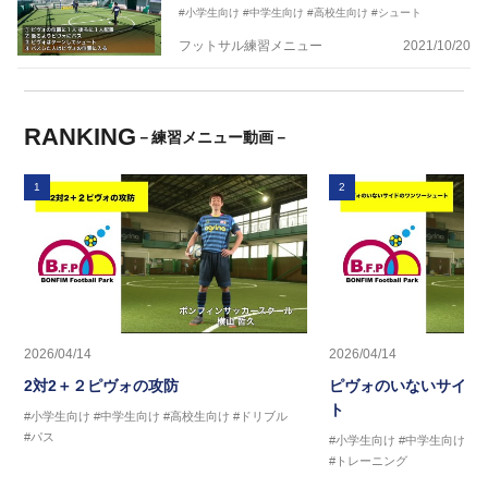
#小学生向け
#中学生向け
#高校生向け
#シュート
フットサル練習メニュー
2021/10/20
RANKING
－練習メニュー動画－
1
2
2026/04/14
2026/04/14
2対2＋２ピヴォの攻防
ピヴォのいないサイド
ト
#小学生向け
#中学生向け
#高校生向け
#ドリブル
#パス
#小学生向け
#中学生向け
#
#トレーニング