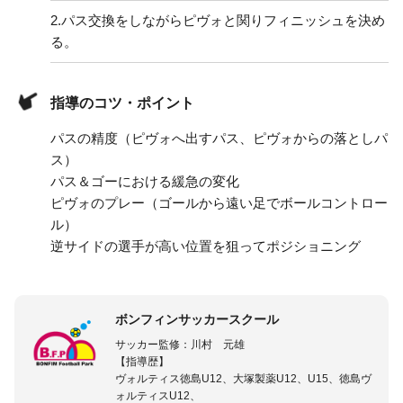
2.
パス交換をしながらピヴォと関りフィニッシュを決め
る。
指導のコツ・ポイント
パスの精度（ピヴォへ出すパス、ピヴォからの落としパ
ス）
パス＆ゴーにおける緩急の変化
ピヴォのプレー（ゴールから遠い足でボールコントロー
ル）
逆サイドの選手が高い位置を狙ってポジショニング
ボンフィンサッカースクール
サッカー監修：川村 元雄
【指導歴】
ヴォルティス徳島U12、大塚製薬U12、U15、徳島ヴ
ォルティスU12、