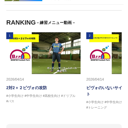
RANKING
－練習メニュー動画－
1
2
2026/04/14
2026/04/14
2対2＋２ピヴォの攻防
ピヴォのいないサイド
ト
#小学生向け
#中学生向け
#高校生向け
#ドリブル
#パス
#小学生向け
#中学生向け
#
#トレーニング