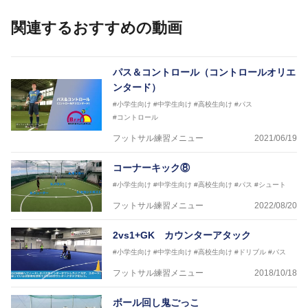
【資格】
日本サッカー協会公認A級ジェネラル・日本サッカー
関連するおすすめの動画
協会公認キッズリーダーチーフインストラクター
フットサル監修：小西 鉄平
【指導歴】
パス＆コントロール（コントロールオリエ
FリーグU23選抜監督、ミャンマー女子フットサル代
ンタード）
表監督
#小学生向け
#中学生向け
#高校生向け
#パス
日本サッカー協会フットサルインストラクター、AFC
#コントロール
（アジアサッカー連盟）フットサルインストラクター
【資格】
フットサル練習メニュー
2021/06/19
JFA公認A級コーチジェネラルライセンス・JFA公認フ
ットサルB級コーチライセンス
コーナーキック⑧
横山 哲久
#小学生向け
#中学生向け
#高校生向け
#パス
#シュート
【指導歴】
フットサル練習メニュー
2022/08/20
ASV ペスカドーラ町田 監督、FC VIGORE 監督
【資格】
2vs1+GK カウンターアタック
日本サッカー協会公認B級ライセンス・日本サッカー
協会公認フットサルB級ライセンス
#小学生向け
#中学生向け
#高校生向け
#ドリブル
#パス
フットサル練習メニュー
2018/10/18
※全コーチボンフィンサッカースクール所属
ボール回し鬼ごっこ