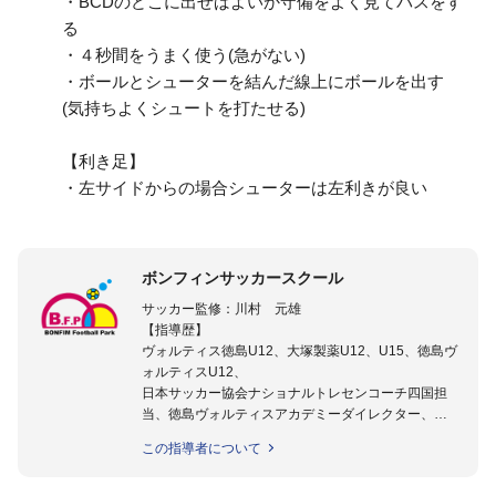
・BCDのどこに出せばよいか守備をよく見てパスをす
る
・４秒間をうまく使う(急がない)
・ボールとシューターを結んだ線上にボールを出す
(気持ちよくシュートを打たせる)
【利き足】
・左サイドからの場合シューターは左利きが良い
ボンフィンサッカースクール
サッカー監修：川村 元雄
【指導歴】
ヴォルティス徳島U12、大塚製薬U12、U15、徳島ヴ
ォルティスU12、
日本サッカー協会ナショナルトレセンコーチ四国担
当、徳島ヴォルティスアカデミーダイレクター、
徳島ヴォルティス普及部長、FC東京普及部長、
この指導者について
日本サッカー協会公認B級養成講習会インストラクタ
ー(FC東京コース)