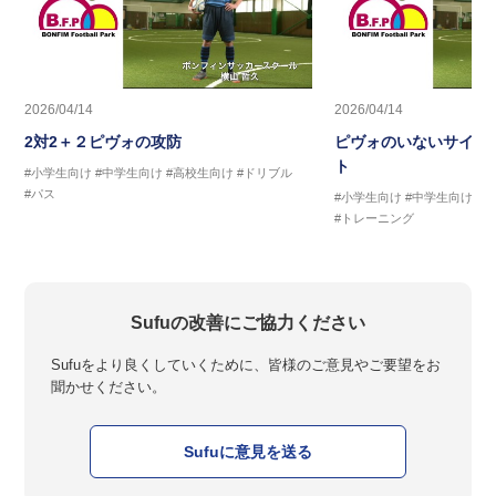
2026/04/14
2026/04/14
2対2＋２ピヴォの攻防
ピヴォのいないサイド
ト
#小学生向け
#中学生向け
#高校生向け
#ドリブル
#パス
#小学生向け
#中学生向け
#
#トレーニング
Sufuの改善にご協力ください
Sufuをより良くしていくために、皆様のご意見やご要望をお
聞かせください。
Sufuに意見を送る