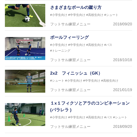
【資格】
さまざまなボールの蹴り方
JFA公認A級コーチジェネラルライセンス・JFA公認フ
#小学生向け
#中学生向け
#高校生向け
#シュート
ットサルB級コーチライセンス
フットサル練習メニュー
2018/09/20
横山 哲久
【指導歴】
ボールフィーリング
ASV ペスカドーラ町田 監督、FC VIGORE 監督
【資格】
#小学生向け
#中学生向け
#高校生向け
#パス
日本サッカー協会公認B級ライセンス・日本サッカー
#トレーニング
協会公認フットサルB級ライセンス
フットサル練習メニュー
2018/10/18
※全コーチボンフィンサッカースクール所属
2x2 フィニッシュ（GK）
#シュート
#小学生向け
#中学生向け
#高校生向け
フットサル練習メニュー
2021/01/19
１x１フィクソとアラのコンビネーション
(パラレラ )
#小学生向け
#中学生向け
#高校生向け
#パス
#シュート
フットサル練習メニュー
2018/09/20