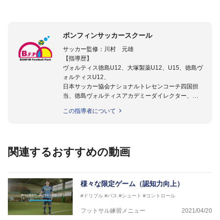
ボンフィンサッカースクール
サッカー監修：川村 元雄
【指導歴】
ヴォルティス徳島U12、大塚製薬U12、U15、徳島ヴ
ォルティスU12、
日本サッカー協会ナショナルトレセンコーチ四国担
当、徳島ヴォルティスアカデミーダイレクター、
徳島ヴォルティス普及部長、FC東京普及部長、
この指導者について
日本サッカー協会公認B級養成講習会インストラクタ
ー(FC東京コース)
【資格】
日本サッカー協会公認A級ジェネラル・日本サッカー
関連するおすすめの動画
協会公認キッズリーダーチーフインストラクター
フットサル監修：小西 鉄平
【指導歴】
様々な限定ゲーム（認知力向上）
FリーグU23選抜監督、ミャンマー女子フットサル代
#ドリブル
#パス
#シュート
#コントロール
表監督
日本サッカー協会フットサルインストラクター、AFC
フットサル練習メニュー
2021/04/20
（アジアサッカー連盟）フットサルインストラクター