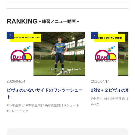
RANKING
－練習メニュー動画－
1
2
2026/04/14
2026/04/14
ピヴォのいないサイドのワンツーシュー
2対2＋２ピヴォの攻防
ト
#小学生向け
#中学生向け
#
#パス
#小学生向け
#中学生向け
#高校生向け
#シュート
#トレーニング