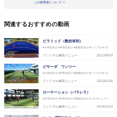
この指導者について
日本サッカー協会公認B級養成講習会インストラクタ
ー(FC東京コース)
【資格】
日本サッカー協会公認A級ジェネラル・日本サッカー
関連するおすすめの動画
協会公認キッズリーダーチーフインストラクター
フットサル監修：小西 鉄平
【指導歴】
ピラミッド（数的有利）
FリーグU23選抜監督、ミャンマー女子フットサル代
#小学生向け
#中学生向け
#高校生向け
#ドリブル
#パス
表監督
日本サッカー協会フットサルインストラクター、AFC
フットサル練習メニュー
2021/09/19
（アジアサッカー連盟）フットサルインストラクター
【資格】
ピサーダ ワンツー
JFA公認A級コーチジェネラルライセンス・JFA公認フ
#小学生向け
#中学生向け
#高校生向け
#ドリブル
#パス
ットサルB級コーチライセンス
フットサル練習メニュー
2022/01/20
横山 哲久
【指導歴】
ローテーション（パラレラ）
ASV ペスカドーラ町田 監督、FC VIGORE 監督
【資格】
#小学生向け
#中学生向け
#高校生向け
#パス
#シュート
日本サッカー協会公認B級ライセンス・日本サッカー
フットサル練習メニュー
2019/12/19
協会公認フットサルB級ライセンス