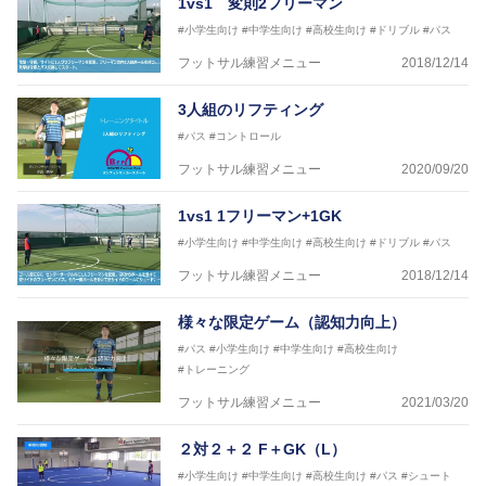
1vs1 変則2フリーマン
※全コーチボンフィンサッカースクール所属
#小学生向け
#中学生向け
#高校生向け
#ドリブル
#パス
フットサル練習メニュー
2018/12/14
3人組のリフティング
#パス
#コントロール
フットサル練習メニュー
2020/09/20
1vs1 1フリーマン+1GK
#小学生向け
#中学生向け
#高校生向け
#ドリブル
#パス
フットサル練習メニュー
2018/12/14
様々な限定ゲーム（認知力向上）
#パス
#小学生向け
#中学生向け
#高校生向け
#トレーニング
フットサル練習メニュー
2021/03/20
２対２＋２ F＋GK（L）
#小学生向け
#中学生向け
#高校生向け
#パス
#シュート