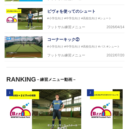
ピヴォを使ってのシュート
#小学生向け
#中学生向け
#高校生向け
#シュート
フットサル練習メニュー
2026/04/14
コーナーキック②
#小学生向け
#中学生向け
#高校生向け
#パス
#シュート
フットサル練習メニュー
2022/07/20
RANKING
－練習メニュー動画－
1
2