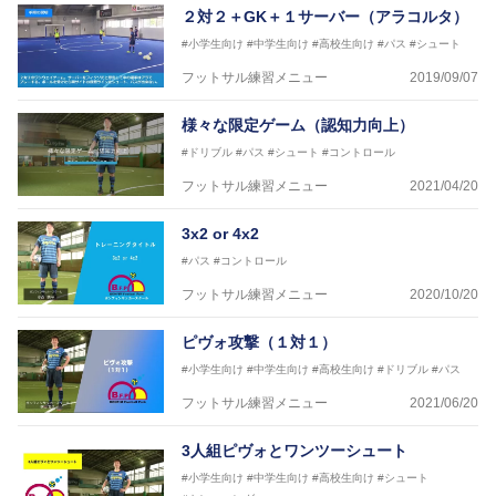
JFA公認A級コーチジェネラルライセンス・JFA公認フ
２対２＋GK＋１サーバー（アラコルタ）
ットサルB級コーチライセンス
#小学生向け
#中学生向け
#高校生向け
#パス
#シュート
横山 哲久
フットサル練習メニュー
2019/09/07
【指導歴】
ASV ペスカドーラ町田 監督、FC VIGORE 監督
様々な限定ゲーム（認知力向上）
【資格】
日本サッカー協会公認B級ライセンス・日本サッカー
#ドリブル
#パス
#シュート
#コントロール
協会公認フットサルB級ライセンス
フットサル練習メニュー
2021/04/20
※全コーチボンフィンサッカースクール所属
3x2 or 4x2
#パス
#コントロール
フットサル練習メニュー
2020/10/20
ピヴォ攻撃（１対１）
#小学生向け
#中学生向け
#高校生向け
#ドリブル
#パス
フットサル練習メニュー
2021/06/20
3人組ピヴォとワンツーシュート
#小学生向け
#中学生向け
#高校生向け
#シュート