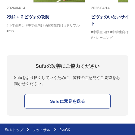
2026/04/14
2026/04/14
2対2＋２ピヴォの攻防
ピヴォのいないサイド
ト
#小学生向け
#中学生向け
#高校生向け
#ドリブル
#パス
#小学生向け
#中学生向け
#
#トレーニング
Sufuの改善にご協力ください
Sufuをより良くしていくために、皆様のご意見やご要望をお
聞かせください。
Sufuに意見を送る
Sufuトップ
フットサル
2vsGK