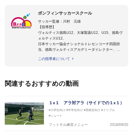
ボンフィンサッカースクール
サッカー監修：川村 元雄
【指導歴】
ヴォルティス徳島U12、大塚製薬U12、U15、徳島ヴ
ォルティスU12、
日本サッカー協会ナショナルトレセンコーチ四国担
当、徳島ヴォルティスアカデミーダイレクター、
徳島ヴォルティス普及部長、FC東京普及部長、
この指導者について
日本サッカー協会公認B級養成講習会インストラクタ
ー(FC東京コース)
【資格】
日本サッカー協会公認A級ジェネラル・日本サッカー
関連するおすすめの動画
協会公認キッズリーダーチーフインストラクター
フットサル監修：小西 鉄平
【指導歴】
１x１ アラ対アラ（サイドでの１x１）
FリーグU23選抜監督、ミャンマー女子フットサル代
#小学生向け
#中学生向け
#高校生向け
#ドリブル
表監督
#シュート
日本サッカー協会フットサルインストラクター、AFC
（アジアサッカー連盟）フットサルインストラクター
フットサル練習メニュー
2018/09/20
【資格】