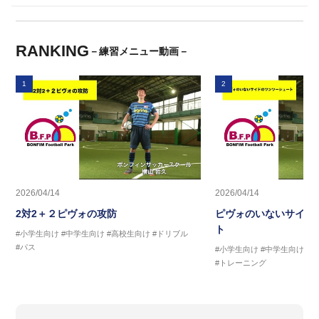
RANKING
－練習メニュー動画－
1
2
2026/04/14
2026/04/14
2対2＋２ピヴォの攻防
ピヴォのいないサイド
ト
#小学生向け
#中学生向け
#高校生向け
#ドリブル
#パス
#小学生向け
#中学生向け
#
#トレーニング