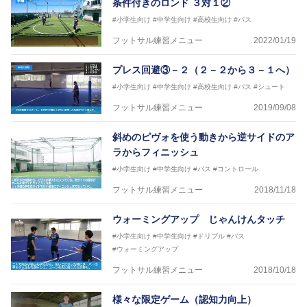
条件付きのロンド ３対１②
#小学生向け
#中学生向け
#高校生向け
#パス
フットサル練習メニュー
2022/01/19
プレス回避③－２（２－２から３－１へ）
#小学生向け
#中学生向け
#高校生向け
#パス
#シュート
フットサル練習メニュー
2019/09/08
斜めのピヴォを使う動きから逆サイドのア
ラからフィニッシュ
#小学生向け
#中学生向け
#パス
#コントロール
フットサル練習メニュー
2018/11/18
ウォーミングアップ じゃんけんタッチ
#小学生向け
#中学生向け
#ドリブル
#パス
#ウォーミングアップ
フットサル練習メニュー
2018/10/18
様々な限定ゲーム（認知力向上）