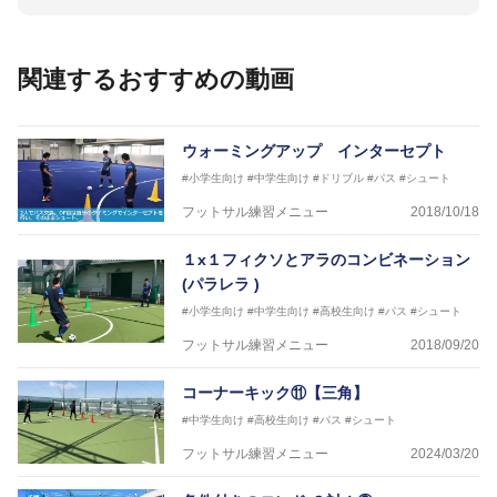
ー(FC東京コース)
【資格】
日本サッカー協会公認A級ジェネラル・日本サッカー
関連するおすすめの動画
協会公認キッズリーダーチーフインストラクター
フットサル監修：小西 鉄平
【指導歴】
ウォーミングアップ インターセプト
FリーグU23選抜監督、ミャンマー女子フットサル代
#小学生向け
#中学生向け
#ドリブル
#パス
#シュート
表監督
日本サッカー協会フットサルインストラクター、AFC
フットサル練習メニュー
2018/10/18
（アジアサッカー連盟）フットサルインストラクター
【資格】
１x１フィクソとアラのコンビネーション
JFA公認A級コーチジェネラルライセンス・JFA公認フ
(パラレラ )
ットサルB級コーチライセンス
#小学生向け
#中学生向け
#高校生向け
#パス
#シュート
横山 哲久
フットサル練習メニュー
2018/09/20
【指導歴】
ASV ペスカドーラ町田 監督、FC VIGORE 監督
コーナーキック⑪【三角】
【資格】
日本サッカー協会公認B級ライセンス・日本サッカー
#中学生向け
#高校生向け
#パス
#シュート
協会公認フットサルB級ライセンス
フットサル練習メニュー
2024/03/20
※全コーチボンフィンサッカースクール所属