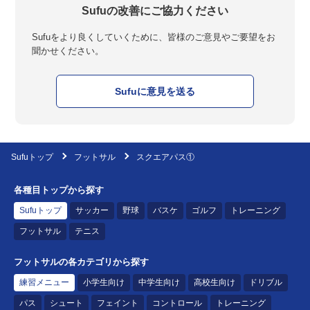
Sufuの改善にご協力ください
Sufuをより良くしていくために、皆様のご意見やご要望をお
聞かせください。
Sufuに意見を送る
Sufuトップ
フットサル
スクエアパス①
各種目トップから探す
Sufuトップ
サッカー
野球
バスケ
ゴルフ
トレーニング
フットサル
テニス
フットサルの各カテゴリから探す
練習メニュー
小学生向け
中学生向け
高校生向け
ドリブル
パス
シュート
フェイント
コントロール
トレーニング