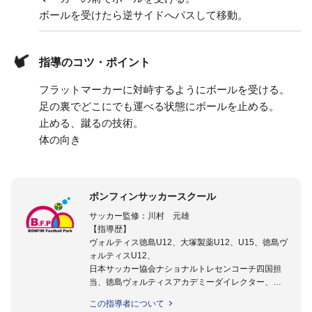
ボールを受けたら逆サイドへパスして移動。
指導のコツ・ポイント
フラットマーカーに対峙するようにボールを受ける。
足の裏でどこにでも運べる状態にボールを止める。
止める、蹴るの技術。
体の向き
ボンフィンサッカースクール
サッカー監修：川村 元雄
【指導歴】
ヴォルティス徳島U12、大塚製薬U12、U15、徳島ヴ
ォルティスU12、
日本サッカー協会ナショナルトレセンコーチ四国担
当、徳島ヴォルティスアカデミーダイレクター、
徳島ヴォルティス普及部長、FC東京普及部長、
この指導者について
日本サッカー協会公認B級養成講習会インストラクタ