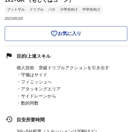
1x1+GK （もしくはコーン）
フットサル
ドリブル
パス
小学生向け
中学生向け
2021/01/20
お気に入り
目的/上達スキル
個人技術 突破ドリブルアクションを引き出す
・守備はサイド
・フィニッシュへ
・アタッキングエリア
・サイドレーンから
・数的同数
目安所要時間
3分~5分程度（１セッションは20秒ほど）