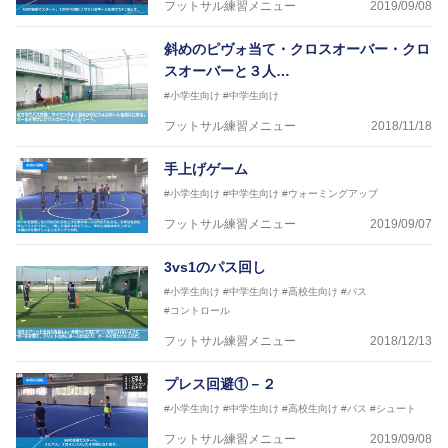
フットサル練習メニュー
2019/09/08
横山 哲久
【指導歴】
斜めのピヴォ当て・クロスオーバー・クロ
ASV ペスカドーラ町田 監督、FC VIGORE 監督
スオーバーと３人…
【資格】
日本サッカー協会公認B級ライセンス・日本サッカー
#小学生向け
#中学生向け
協会公認フットサルB級ライセンス
フットサル練習メニュー
2018/11/18
※全コーチボンフィンサッカースクール所属
手上げゲーム
#小学生向け
#中学生向け
#ウォーミングアップ
フットサル練習メニュー
2019/09/07
3vs1のパス回し
#小学生向け
#中学生向け
#高校生向け
#パス
#コントロール
フットサル練習メニュー
2018/12/13
プレス回避①－２
#小学生向け
#中学生向け
#高校生向け
#パス
#シュート
フットサル練習メニュー
2019/09/08