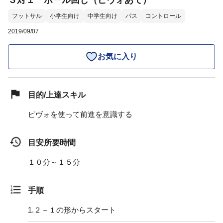
３対１ ボール回し（ピヴォあて）
フットサル
小学生向け
中学生向け
パス
コントロール
2019/09/07
お気に入り
目的/上達スキル
ピヴォを使って前進を意識する
目安所要時間
１０分～１５分
手順
1.
２－１の形からスタート