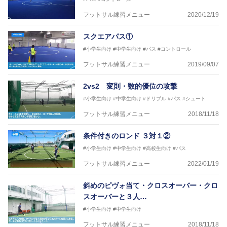
日本サッカー協会公認B級ライセンス・日本サッカー
フットサル練習メニュー
2020/12/19
協会公認フットサルB級ライセンス
スクエアパス①
※全コーチボンフィンサッカースクール所属
#小学生向け
#中学生向け
#パス
#コントロール
フットサル練習メニュー
2019/09/07
2vs2 変則・数的優位の攻撃
#小学生向け
#中学生向け
#ドリブル
#パス
#シュート
フットサル練習メニュー
2018/11/18
条件付きのロンド ３対１②
#小学生向け
#中学生向け
#高校生向け
#パス
フットサル練習メニュー
2022/01/19
斜めのピヴォ当て・クロスオーバー・クロ
スオーバーと３人…
#小学生向け
#中学生向け
フットサル練習メニュー
2018/11/18