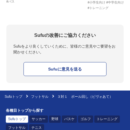
#パス
#小学生向け
#中学生向け
#
#トレーニング
Sufuの改善にご協力ください
Sufuをより良くしていくために、皆様のご意見やご要望をお
聞かせください。
Sufuに意見を送る
Sufuトップ
フットサル
３対１ ボール回し（ピヴォあて）
各種目トップから探す
Sufuトップ
サッカー
野球
バスケ
ゴルフ
トレーニング
フットサル
テニス