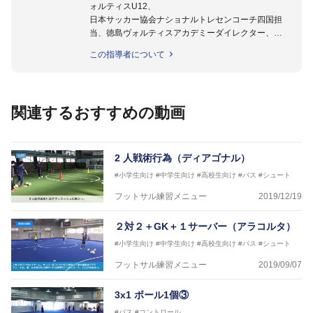
ォルティスU12、
日本サッカー協会ナショナルトレセンコーチ四国担
当、徳島ヴォルティスアカデミーダイレクター、
徳島ヴォルティス普及部長、FC東京普及部長、
この指導者について
日本サッカー協会公認B級養成講習会インストラクタ
ー(FC東京コース)
【資格】
日本サッカー協会公認A級ジェネラル・日本サッカー
関連するおすすめの動画
協会公認キッズリーダーチーフインストラクター
フットサル監修：小西 鉄平
【指導歴】
2 人戦術行為（ディアゴナル）
FリーグU23選抜監督、ミャンマー女子フットサル代
#小学生向け
#中学生向け
#高校生向け
#パス
#シュート
表監督
日本サッカー協会フットサルインストラクター、AFC
フットサル練習メニュー
2019/12/19
（アジアサッカー連盟）フットサルインストラクター
【資格】
２対２＋GK＋１サーバー（アラコルタ）
JFA公認A級コーチジェネラルライセンス・JFA公認フ
#小学生向け
#中学生向け
#高校生向け
#パス
#シュート
ットサルB級コーチライセンス
フットサル練習メニュー
2019/09/07
横山 哲久
【指導歴】
3x1 ボール1個③
ASV ペスカドーラ町田 監督、FC VIGORE 監督
【資格】
#パス
#コントロール