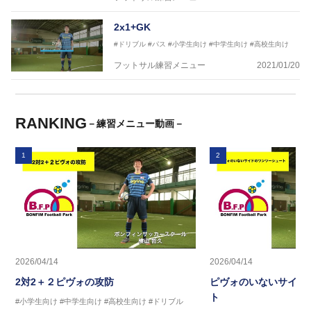
2x1+GK
#ドリブル
#パス
#小学生向け
#中学生向け
#高校生向け
フットサル練習メニュー
2021/01/20
RANKING
－練習メニュー動画－
1
2
2026/04/14
2026/04/14
2対2＋２ピヴォの攻防
ピヴォのいないサイド
ト
#小学生向け
#中学生向け
#高校生向け
#ドリブル