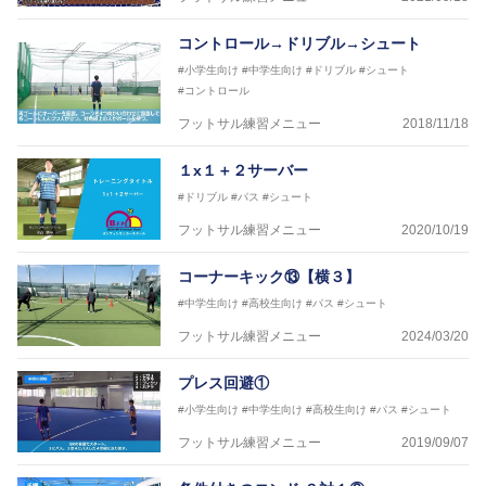
※全コーチボンフィンサッカースクール所属
コントロール→ドリブル→シュート
#小学生向け
#中学生向け
#ドリブル
#シュート
#コントロール
フットサル練習メニュー
2018/11/18
１x１＋２サーバー
#ドリブル
#パス
#シュート
フットサル練習メニュー
2020/10/19
コーナーキック⑬【横３】
#中学生向け
#高校生向け
#パス
#シュート
フットサル練習メニュー
2024/03/20
プレス回避①
#小学生向け
#中学生向け
#高校生向け
#パス
#シュート
フットサル練習メニュー
2019/09/07