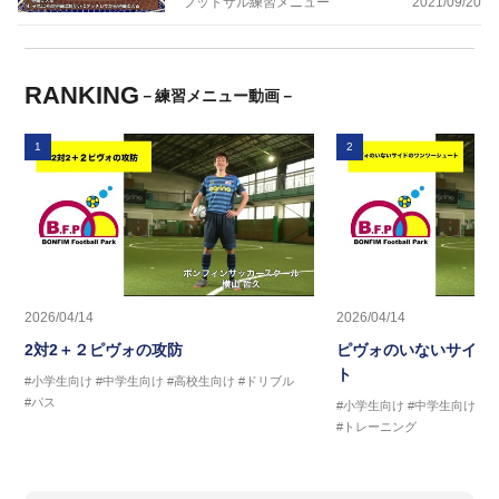
フットサル練習メニュー
2021/09/20
RANKING
－練習メニュー動画－
1
2
2026/04/14
2026/04/14
2対2＋２ピヴォの攻防
ピヴォのいないサイド
ト
#小学生向け
#中学生向け
#高校生向け
#ドリブル
#パス
#小学生向け
#中学生向け
#
#トレーニング