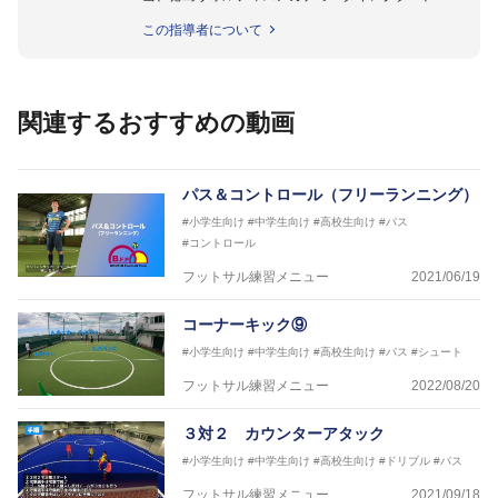
徳島ヴォルティス普及部長、FC東京普及部長、
この指導者について
日本サッカー協会公認B級養成講習会インストラクタ
ー(FC東京コース)
【資格】
日本サッカー協会公認A級ジェネラル・日本サッカー
関連するおすすめの動画
協会公認キッズリーダーチーフインストラクター
フットサル監修：小西 鉄平
【指導歴】
パス＆コントロール（フリーランニング）
FリーグU23選抜監督、ミャンマー女子フットサル代
#小学生向け
#中学生向け
#高校生向け
#パス
表監督
#コントロール
日本サッカー協会フットサルインストラクター、AFC
（アジアサッカー連盟）フットサルインストラクター
フットサル練習メニュー
2021/06/19
【資格】
JFA公認A級コーチジェネラルライセンス・JFA公認フ
コーナーキック⑨
ットサルB級コーチライセンス
#小学生向け
#中学生向け
#高校生向け
#パス
#シュート
横山 哲久
フットサル練習メニュー
2022/08/20
【指導歴】
ASV ペスカドーラ町田 監督、FC VIGORE 監督
３対２ カウンターアタック
【資格】
日本サッカー協会公認B級ライセンス・日本サッカー
#小学生向け
#中学生向け
#高校生向け
#ドリブル
#パス
協会公認フットサルB級ライセンス
フットサル練習メニュー
2021/09/18