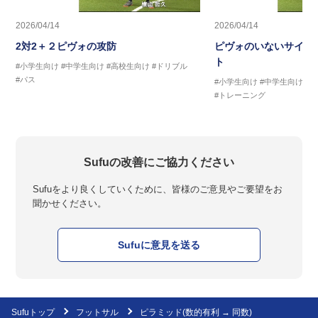
2026/04/14
2026/04/14
2対2＋２ピヴォの攻防
ピヴォのいないサイド
ト
#小学生向け
#中学生向け
#高校生向け
#ドリブル
#パス
#小学生向け
#中学生向け
#
#トレーニング
Sufuの改善にご協力ください
Sufuをより良くしていくために、皆様のご意見やご要望をお
聞かせください。
Sufuに意見を送る
Sufuトップ
フットサル
ピラミッド(数的有利 → 同数)