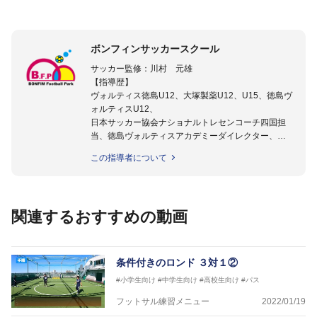
ボンフィンサッカースクール
サッカー監修：川村 元雄
【指導歴】
ヴォルティス徳島U12、大塚製薬U12、U15、徳島ヴ
ォルティスU12、
日本サッカー協会ナショナルトレセンコーチ四国担
当、徳島ヴォルティスアカデミーダイレクター、
徳島ヴォルティス普及部長、FC東京普及部長、
この指導者について
日本サッカー協会公認B級養成講習会インストラクタ
ー(FC東京コース)
【資格】
日本サッカー協会公認A級ジェネラル・日本サッカー
関連するおすすめの動画
協会公認キッズリーダーチーフインストラクター
フットサル監修：小西 鉄平
【指導歴】
条件付きのロンド ３対１②
FリーグU23選抜監督、ミャンマー女子フットサル代
#小学生向け
#中学生向け
#高校生向け
#パス
表監督
日本サッカー協会フットサルインストラクター、AFC
フットサル練習メニュー
2022/01/19
（アジアサッカー連盟）フットサルインストラクター