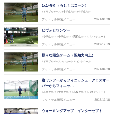
【資格】
1x1+GK （もしくはコーン）
JFA公認A級コーチジェネラルライセンス・JFA公認フ
#ドリブル
#パス
#小学生向け
#中学生向け
ットサルB級コーチライセンス
フットサル練習メニュー
2021/01/20
横山 哲久
【指導歴】
ピヴォとワンツー
ASV ペスカドーラ町田 監督、FC VIGORE 監督
【資格】
#小学生向け
#中学生向け
#高校生向け
#パス
#シュート
日本サッカー協会公認B級ライセンス・日本サッカー
フットサル練習メニュー
2019/12/19
協会公認フットサルB級ライセンス
様々な限定ゲーム（認知力向上）
※全コーチボンフィンサッカースクール所属
#ドリブル
#パス
#シュート
#コントロール
フットサル練習メニュー
2021/04/20
縦ワンツーからフィニッシュ・クロスオー
バーからフィニッ…
#小学生向け
#中学生向け
#高校生向け
#パス
#シュート
フットサル練習メニュー
2018/11/18
ウォーミングアップ インターセプト