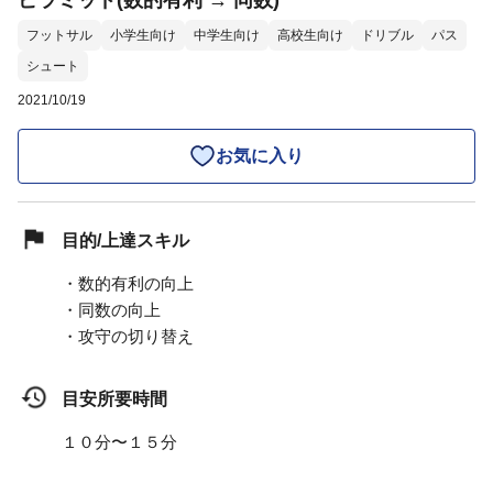
ピラミッド(数的有利 → 同数)
フットサル
小学生向け
中学生向け
高校生向け
ドリブル
パス
シュート
2021/10/19
お気に入り
目的/上達スキル
・数的有利の向上
・同数の向上
・攻守の切り替え
目安所要時間
１０分〜１５分