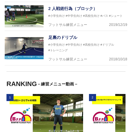
2 人戦術行為（ブロック）
#小学生向け
#中学生向け
#高校生向け
#パス
#シュート
フットサル練習メニュー
2019/12/19
足裏のドリブル
#小学生向け
#中学生向け
#高校生向け
#ドリブル
#トレーニング
フットサル練習メニュー
2018/10/18
RANKING
－練習メニュー動画－
1
2