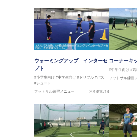
ウォーミングアップ インターセ
コーナーキ
プト
#中学生向け
#
#小学生向け
#中学生向け
#ドリブル
#パス
フットサル練習
#シュート
フットサル練習メニュー
2018/10/18