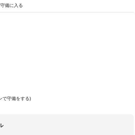
ら守備に入る
ンで守備をする)
ル