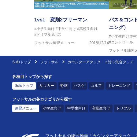
1vs1 変則2フリーマン
パス＆コン
ニング）
#小学生向け
#中学生向け
#高校生向け
#ドリブル
#パス
#小学生向け
#
#コントロール
フットサル練習メニュー
2018/12/14
フットサル練習
Sufuトップ
フットサル
カウンターアタック ３対３集合タッチ
各種目トップから探す
Sufuトップ
サッカー
野球
バスケ
ゴルフ
トレーニング
フットサルの各カテゴリから探す
練習メニュー
小学生向け
中学生向け
高校生向け
ドリブル
フットサルの練習動画「カウンターアタック ３