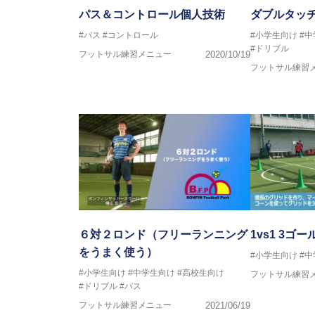
ASV ペスカドーラ町田 監督、FC 
パス＆コントロール個人技術
ダブルタッ
【資格】
#パス
#コントロール
#小学生向け
#
日本サッカー協会公認B級ライセ
#ドリブル
フットサル練習メニュー
2020/10/19
フットサル練習
※全コーチボンフィンサッカース
６対２ロンド（フリーランニング
1vs1 3ゴー
をうまく使う）
#小学生向け
#
#小学生向け
#中学生向け
#高校生向け
フットサル練習
#ドリブル
#パス
フットサル練習メニュー
2021/06/19