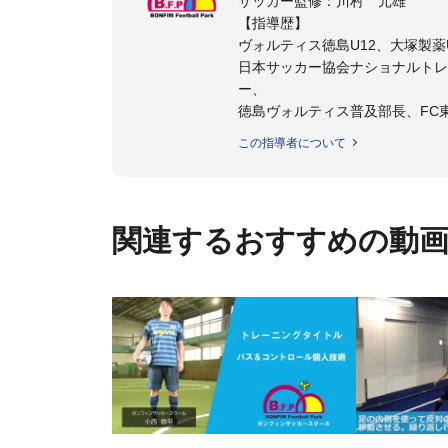
サッカー監修：川村 元雄
【指導歴】
ヴォルティス徳島U12、大塚製薬U
日本サッカー協会ナショナルトレ
ー、
徳島ヴォルティス普及部長、FC
日本サッカー協会公認B級養成講習
この指導者について
【資格】
日本サッカー協会公認A級ジェネ
ター
関連するおすすめの動
フットサル監修：小西 鉄平
【指導歴】
FリーグU23選抜監督、ミャン
日本サッカー協会フットサルイン
ラクター
【資格】
JFA公認A級コーチジェネラルラ
横山 哲久
【指導歴】