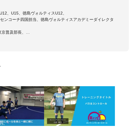
12、U15、徳島ヴォルティスU12、
センコーチ四国担当、徳島ヴォルティスアカデミーダイレクタ
東京普及部長、
会インストラクター(FC東京コース)
ラル・日本サッカー協会公認キッズリーダーチーフインストラク
画
マー女子フットサル代表監督
ストラクター、AFC（アジアサッカー連盟）フットサルインスト
イセンス・JFA公認フットサルB級コーチライセンス