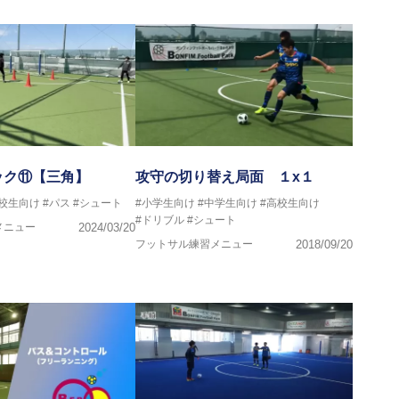
ック⑪【三角】
攻守の切り替え局面 １x１
高校生向け
#パス
#シュート
#小学生向け
#中学生向け
#高校生向け
#ドリブル
#シュート
メニュー
2024/03/20
フットサル練習メニュー
2018/09/20