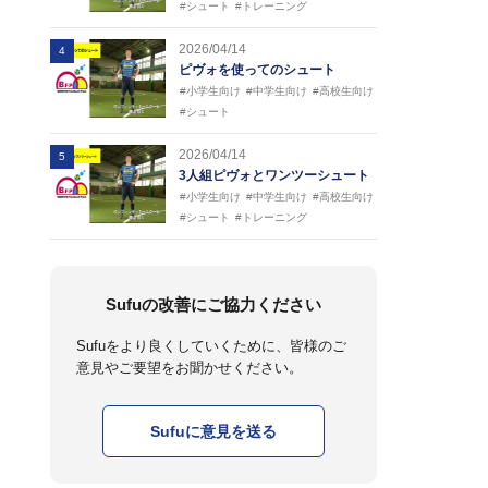
#シュート
#トレーニング
2026/04/14
4
ピヴォを使ってのシュート
#小学生向け
#中学生向け
#高校生向け
#シュート
2026/04/14
5
3人組ピヴォとワンツーシュート
#小学生向け
#中学生向け
#高校生向け
#シュート
#トレーニング
Sufuの改善にご協力ください
Sufuをより良くしていくために、皆様のご
意見やご要望をお聞かせください。
Sufuに意見を送る