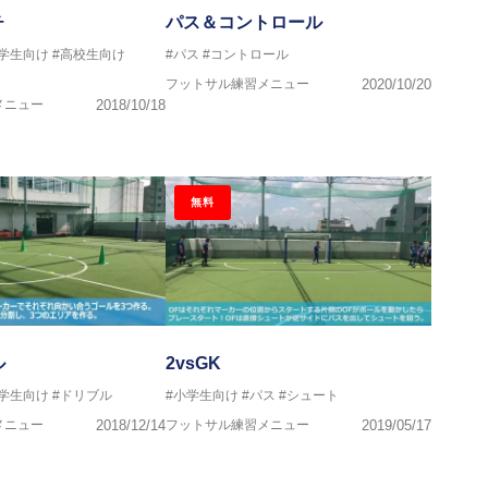
VIGORE 監督
チ
パス＆コントロール
中学生向け
#高校生向け
#パス
#コントロール
ンス・日本サッカー協会公認フットサルB級ライセンス
フットサル練習メニュー
2020/10/20
メニュー
2018/10/18
クール所属
無料
ル
2vsGK
中学生向け
#ドリブル
#小学生向け
#パス
#シュート
メニュー
2018/12/14
フットサル練習メニュー
2019/05/17