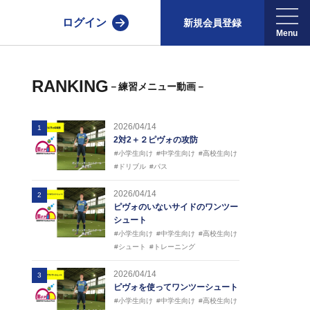
ログイン
新規会員登録
RANKING
－練習メニュー動画－
2026/04/14
1
2対2＋２ピヴォの攻防
#小学生向け
#中学生向け
#高校生向け
#ドリブル
#パス
2026/04/14
2
ピヴォのいないサイドのワンツー
シュート
#小学生向け
#中学生向け
#高校生向け
#シュート
#トレーニング
2026/04/14
3
ピヴォを使ってワンツーシュート
#小学生向け
#中学生向け
#高校生向け