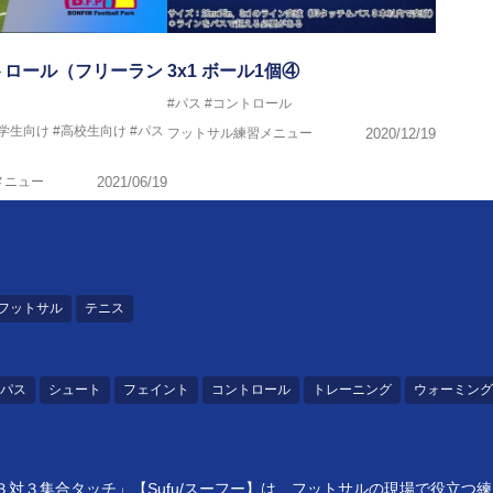
トロール（フリーラン
3x1 ボール1個④
#パス
#コントロール
中学生向け
#高校生向け
#パス
フットサル練習メニュー
2020/12/19
メニュー
2021/06/19
フットサル
テニス
パス
シュート
フェイント
コントロール
トレーニング
ウォーミング
対３集合タッチ」【Sufu/スーフー】は、フットサルの現場で役立つ