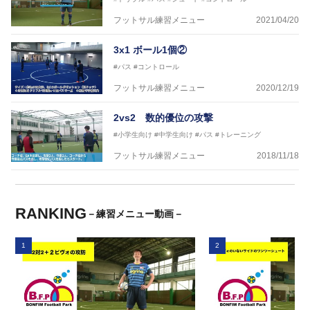
フットサル練習メニュー
2021/04/20
3x1 ボール1個②
#パス
#コントロール
フットサル練習メニュー
2020/12/19
2vs2 数的優位の攻撃
#小学生向け
#中学生向け
#パス
#トレーニング
フットサル練習メニュー
2018/11/18
RANKING
－練習メニュー動画－
1
2