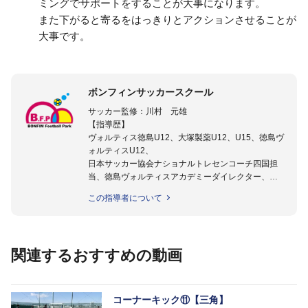
ミングでサポートをすることが大事になります。
また下がると寄るをはっきりとアクションさせることが
大事です。
ボンフィンサッカースクール
サッカー監修：川村 元雄
【指導歴】
ヴォルティス徳島U12、大塚製薬U12、U15、徳島ヴ
ォルティスU12、
日本サッカー協会ナショナルトレセンコーチ四国担
当、徳島ヴォルティスアカデミーダイレクター、
徳島ヴォルティス普及部長、FC東京普及部長、
この指導者について
日本サッカー協会公認B級養成講習会インストラクタ
ー(FC東京コース)
【資格】
日本サッカー協会公認A級ジェネラル・日本サッカー
関連するおすすめの動画
協会公認キッズリーダーチーフインストラクター
フットサル監修：小西 鉄平
【指導歴】
コーナーキック⑪【三角】
FリーグU23選抜監督、ミャンマー女子フットサル代