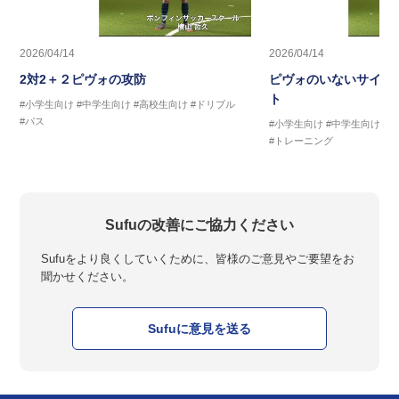
2026/04/14
2026/04/14
2対2＋２ピヴォの攻防
ピヴォのいないサイド
ト
#小学生向け
#中学生向け
#高校生向け
#ドリブル
#パス
#小学生向け
#中学生向け
#
#トレーニング
Sufuの改善にご協力ください
Sufuをより良くしていくために、皆様のご意見やご要望をお
聞かせください。
Sufuに意見を送る