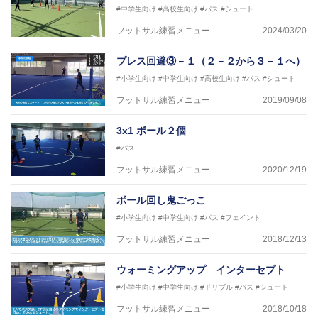
#中学生向け
#高校生向け
#パス
#シュート
表監督
日本サッカー協会フットサルインストラクター、AFC
フットサル練習メニュー
2024/03/20
（アジアサッカー連盟）フットサルインストラクター
【資格】
プレス回避③－１（２－２から３－１へ）
JFA公認A級コーチジェネラルライセンス・JFA公認フ
#小学生向け
#中学生向け
#高校生向け
#パス
#シュート
ットサルB級コーチライセンス
フットサル練習メニュー
2019/09/08
横山 哲久
【指導歴】
3x1 ボール２個
ASV ペスカドーラ町田 監督、FC VIGORE 監督
【資格】
#パス
日本サッカー協会公認B級ライセンス・日本サッカー
フットサル練習メニュー
2020/12/19
協会公認フットサルB級ライセンス
ボール回し鬼ごっこ
※全コーチボンフィンサッカースクール所属
#小学生向け
#中学生向け
#パス
#フェイント
フットサル練習メニュー
2018/12/13
ウォーミングアップ インターセプト
#小学生向け
#中学生向け
#ドリブル
#パス
#シュート
フットサル練習メニュー
2018/10/18