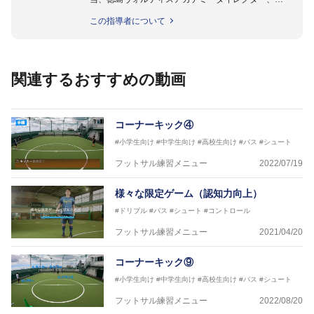
徳島ヴォルティス普及部長、FC東京普及部長、
この指導者について
日本サッカー協会公認B級養成講習会インストラクタ
ー(FC東京コース)
【資格】
日本サッカー協会公認A級ジェネラル・日本サッカー
関連するおすすめの動画
協会公認キッズリーダーチーフインストラクター
フットサル監修：小西 鉄平
【指導歴】
コーナーキック④
FリーグU23選抜監督、ミャンマー女子フットサル代
#小学生向け
#中学生向け
#高校生向け
#パス
#シュート
表監督
日本サッカー協会フットサルインストラクター、AFC
フットサル練習メニュー
2022/07/19
（アジアサッカー連盟）フットサルインストラクター
【資格】
様々な限定ゲーム（認知力向上）
JFA公認A級コーチジェネラルライセンス・JFA公認フ
#ドリブル
#パス
#シュート
#コントロール
ットサルB級コーチライセンス
フットサル練習メニュー
2021/04/20
横山 哲久
【指導歴】
コーナーキック⑨
ASV ペスカドーラ町田 監督、FC VIGORE 監督
【資格】
#小学生向け
#中学生向け
#高校生向け
#パス
#シュート
日本サッカー協会公認B級ライセンス・日本サッカー
フットサル練習メニュー
2022/08/20
協会公認フットサルB級ライセンス