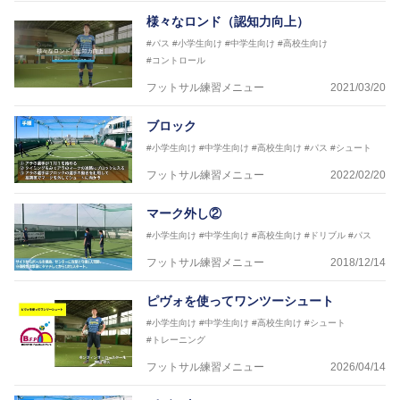
様々なロンド（認知力向上）
※全コーチボンフィンサッカースクール所属
#パス
#小学生向け
#中学生向け
#高校生向け
#コントロール
フットサル練習メニュー
2021/03/20
ブロック
#小学生向け
#中学生向け
#高校生向け
#パス
#シュート
フットサル練習メニュー
2022/02/20
マーク外し②
#小学生向け
#中学生向け
#高校生向け
#ドリブル
#パス
フットサル練習メニュー
2018/12/14
ピヴォを使ってワンツーシュート
#小学生向け
#中学生向け
#高校生向け
#シュート
#トレーニング
フットサル練習メニュー
2026/04/14