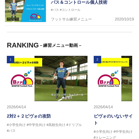
パス＆コントロール個人技術
#パス
#コントロール
フットサル練習メニュー
2020/10/19
RANKING
－練習メニュー動画－
1
2
2026/04/14
2026/04/14
2対2＋２ピヴォの攻防
ピヴォのいないサイド
ト
#小学生向け
#中学生向け
#高校生向け
#ドリブル
#パス
#小学生向け
#中学生向け
#
#トレーニング