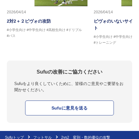
2026/04/14
2026/04/14
2対2＋２ピヴォの攻防
ピヴォのいないサイド
ト
#小学生向け
#中学生向け
#高校生向け
#ドリブル
#パス
#小学生向け
#中学生向け
#
#トレーニング
Sufuの改善にご協力ください
Sufuをより良くしていくために、皆様のご意見やご要望をお
聞かせください。
Sufuに意見を送る
Sufuトップ
フットサル
2vs2 変則・数的優位の攻撃