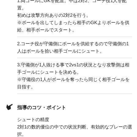
1.
両ゴールにGKを配置。中は2対2、コーチ役1人を配
置。
初めは攻撃方向ありの2対2を行う。
※ボールを出してしまったら相手のGKよりボールを供
給、相手ボールでスタート。
2.
コーチ役が守備側にボールを供給するので守備側の1
人はボールを拾い相手ゴールにシュート。
3.
守備側が1人抜ける事で2vs1の状況となり攻撃側は相
手ゴールにシュートを決める。
※守備役の1人がボールを奪ったら同じく相手ゴールを
目指す。
指導のコツ・ポイント
シュートの精度
2対1の数的優位の中での状況判断、有効的なプレーの選
択。