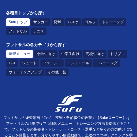
各種目トップから探す
Sufuトップ
サッカー
野球
バスケ
ゴルフ
トレーニング
フットサル
テニス
フットサルの各カテゴリから探す
練習メニュー
小学生向け
中学生向け
高校生向け
ドリブル
パス
シュート
フェイント
コントロール
トレーニング
ウォーミングアップ
その他一覧
フットサルの練習動画「2vs2 変則・数的優位の攻撃」【Sufu/スーフー】は、
フットサルの現場で役立つ練習メニュー・トレーニング方法を提供すること
で、フットサルの指導者・トレーナー・コーチ・選手など多くの方の助けにな
ることを目指します。分かりやすい解説動画で、上達のコツやテクニックを学