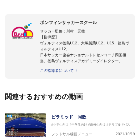
ボンフィンサッカースクール
サッカー監修：川村 元雄
【指導歴】
ヴォルティス徳島U12、大塚製薬U12、U15、徳島ヴ
ォルティスU12、
日本サッカー協会ナショナルトレセンコーチ四国担
当、徳島ヴォルティスアカデミーダイレクター、
徳島ヴォルティス普及部長、FC東京普及部長、
この指導者について
日本サッカー協会公認B級養成講習会インストラクタ
ー(FC東京コース)
【資格】
日本サッカー協会公認A級ジェネラル・日本サッカー
関連するおすすめの動画
協会公認キッズリーダーチーフインストラクター
フットサル監修：小西 鉄平
【指導歴】
ピラミッド 同数
FリーグU23選抜監督、ミャンマー女子フットサル代
#小学生向け
#中学生向け
#高校生向け
#ドリブル
#パス
表監督
日本サッカー協会フットサルインストラクター、AFC
フットサル練習メニュー
2021/10/19
（アジアサッカー連盟）フットサルインストラクター