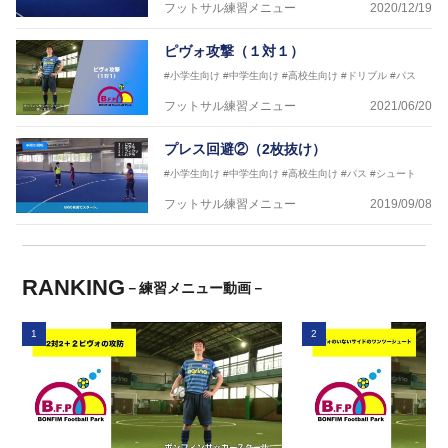
フットサル練習メニュー
2020/12/19
ピヴォ攻撃（１対１）
#小学生向け
#中学生向け
#高校生向け
#ドリブル
#パス
フットサル練習メニュー
2021/06/20
プレス回避②（2枚抜け）
#小学生向け
#中学生向け
#高校生向け
#パス
#シュート
フットサル練習メニュー
2019/09/08
RANKING
－練習メニュー動画－
1
2