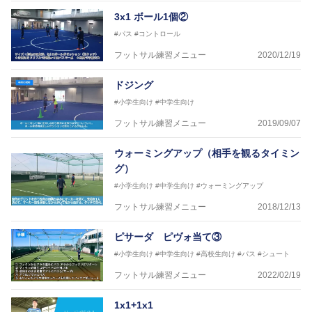
【資格】
3x1 ボール1個②
JFA公認A級コーチジェネラルライセンス・JFA公認フ
#パス
#コントロール
ットサルB級コーチライセンス
フットサル練習メニュー
2020/12/19
横山 哲久
【指導歴】
ドジング
ASV ペスカドーラ町田 監督、FC VIGORE 監督
【資格】
#小学生向け
#中学生向け
日本サッカー協会公認B級ライセンス・日本サッカー
フットサル練習メニュー
2019/09/07
協会公認フットサルB級ライセンス
ウォーミングアップ（相手を観るタイミン
※全コーチボンフィンサッカースクール所属
グ）
#小学生向け
#中学生向け
#ウォーミングアップ
フットサル練習メニュー
2018/12/13
ピサーダ ピヴォ当て③
#小学生向け
#中学生向け
#高校生向け
#パス
#シュート
フットサル練習メニュー
2022/02/19
1x1+1x1