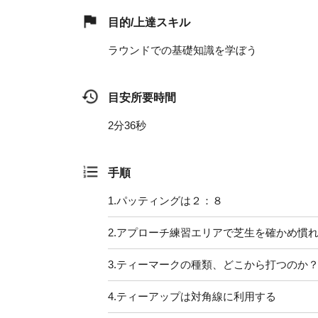
目的/上達スキル
ラウンドでの基礎知識を学ぼう
目安所要時間
2分36秒
手順
1.
パッティングは２：８
2.
アプローチ練習エリアで芝生を確かめ慣
3.
ティーマークの種類、どこから打つのか
4.
ティーアップは対角線に利用する