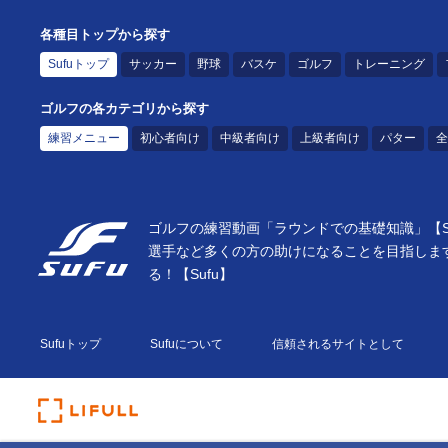
各種目トップから探す
Sufuトップ
サッカー
野球
バスケ
ゴルフ
トレーニング
ゴルフの各カテゴリから探す
練習メニュー
初心者向け
中級者向け
上級者向け
パター
全
ゴルフの練習動画「ラウンドでの基礎知識」【S
選手など多くの方の助けになることを目指しま
る！【Sufu】
Sufuトップ
Sufuについて
信頼されるサイトとして