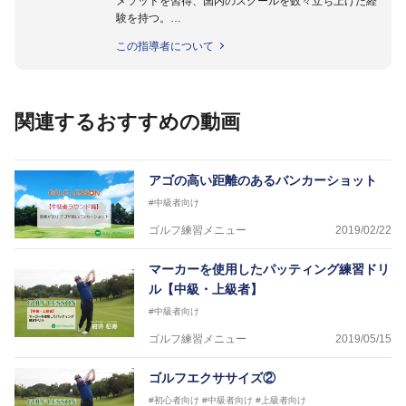
メソッドを習得、国内のスクールを数々立ち上げた経
験を持つ。
ゴルフスウィングは皆が同じ動作がベストではないと
この指導者について
考え、個別に適合する本質を 効率的に理論立てなが
ら実践に即役立つメソッドをご紹介してまいります。
関連するおすすめの動画
アゴの高い距離のあるバンカーショット
#中級者向け
ゴルフ練習メニュー
2019/02/22
マーカーを使用したパッティング練習ドリ
ル【中級・上級者】
#中級者向け
ゴルフ練習メニュー
2019/05/15
ゴルフエクササイズ②
#初心者向け
#中級者向け
#上級者向け