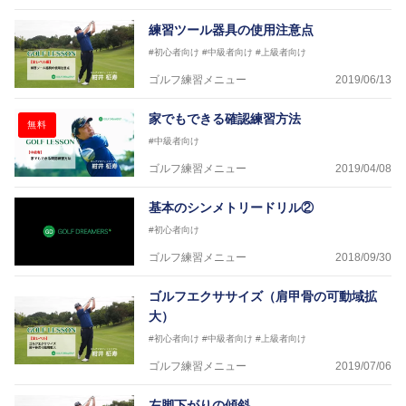
練習ツール器具の使用注意点
#初心者向け
#中級者向け
#上級者向け
ゴルフ練習メニュー
2019/06/13
家でもできる確認練習方法
無料
#中級者向け
ゴルフ練習メニュー
2019/04/08
基本のシンメトリードリル②
#初心者向け
ゴルフ練習メニュー
2018/09/30
ゴルフエクササイズ（肩甲骨の可動域拡
大）
#初心者向け
#中級者向け
#上級者向け
ゴルフ練習メニュー
2019/07/06
左脚下がりの傾斜