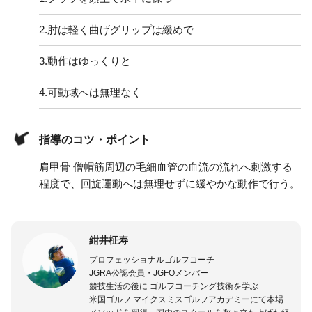
2.
肘は軽く曲げグリップは緩めで
3.
動作はゆっくりと
4.
可動域へは無理なく
指導のコツ・ポイント
肩甲骨 僧帽筋周辺の毛細血管の血流の流れへ刺激する
程度で、回旋運動へは無理せずに緩やかな動作で行う。
紺井柾寿
プロフェッショナルゴルフコーチ
JGRA公認会員・JGFOメンバー
競技生活の後に ゴルフコーチング技術を学ぶ
米国ゴルフ マイクスミスゴルフアカデミーにて本場