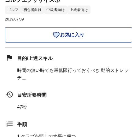
ゴルフエクササイズ①
ゴルフ
初心者向け
中級者向け
上級者向け
2019/07/09
お気に入り
目的/上達スキル
時間の無い時でも最低限行っておくべき 動的ストレッ
チ＿
目安所要時間
47秒
手順
1.
クラブを頭上で水平に保つ