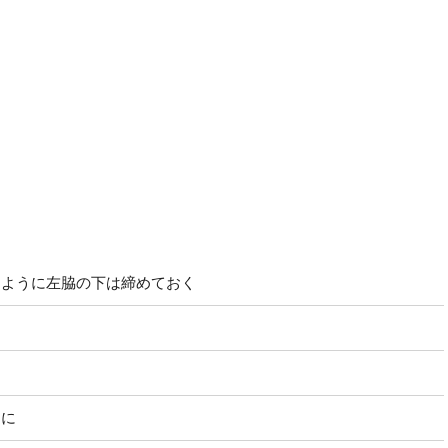
るように左脇の下は締めておく
うに