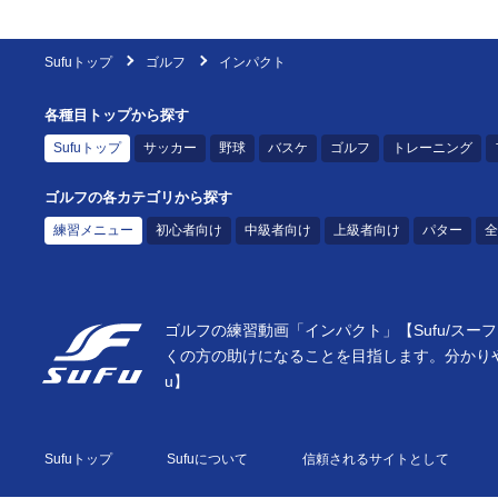
Sufuトップ
ゴルフ
インパクト
各種目トップから探す
Sufuトップ
サッカー
野球
バスケ
ゴルフ
トレーニング
ゴルフの各カテゴリから探す
練習メニュー
初心者向け
中級者向け
上級者向け
パター
全
ゴルフの練習動画「インパクト」【Sufu/ス
くの方の助けになることを目指します。分かり
u】
Sufuトップ
Sufuについて
信頼されるサイトとして