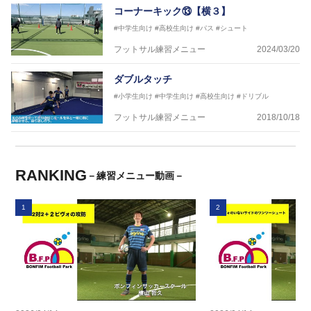
コーナーキック⑬【横３】
#中学生向け
#高校生向け
#パス
#シュート
フットサル練習メニュー
2024/03/20
ダブルタッチ
#小学生向け
#中学生向け
#高校生向け
#ドリブル
フットサル練習メニュー
2018/10/18
RANKING
－練習メニュー動画－
1
2