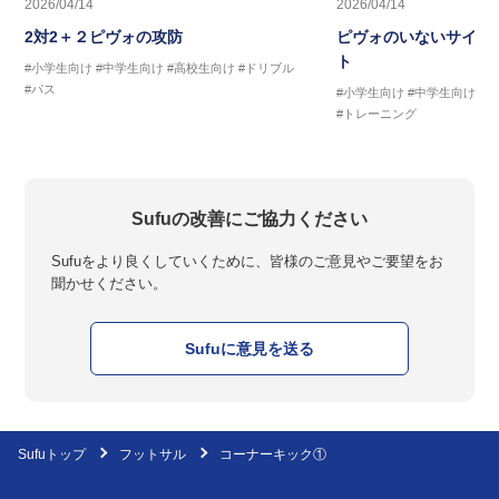
2026/04/14
2026/04/14
2対2＋２ピヴォの攻防
ピヴォのいないサイド
ト
#小学生向け
#中学生向け
#高校生向け
#ドリブル
#パス
#小学生向け
#中学生向け
#
#トレーニング
Sufuの改善にご協力ください
Sufuをより良くしていくために、皆様のご意見やご要望をお
聞かせください。
Sufuに意見を送る
Sufuトップ
フットサル
コーナーキック①