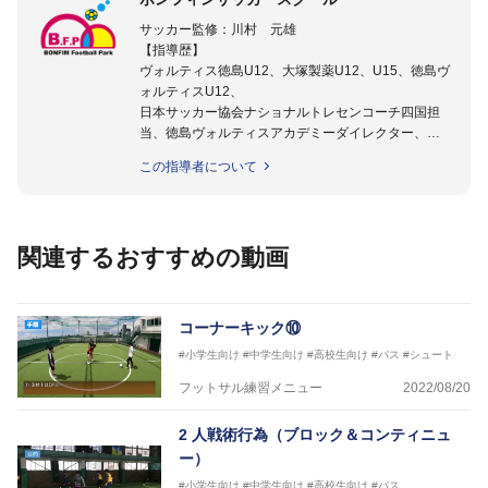
サッカー監修：川村 元雄
【指導歴】
ヴォルティス徳島U12、大塚製薬U12、U15、徳島ヴ
ォルティスU12、
日本サッカー協会ナショナルトレセンコーチ四国担
当、徳島ヴォルティスアカデミーダイレクター、
徳島ヴォルティス普及部長、FC東京普及部長、
この指導者について
日本サッカー協会公認B級養成講習会インストラクタ
ー(FC東京コース)
【資格】
日本サッカー協会公認A級ジェネラル・日本サッカー
関連するおすすめの動画
協会公認キッズリーダーチーフインストラクター
フットサル監修：小西 鉄平
【指導歴】
コーナーキック⑩
FリーグU23選抜監督、ミャンマー女子フットサル代
#小学生向け
#中学生向け
#高校生向け
#パス
#シュート
表監督
日本サッカー協会フットサルインストラクター、AFC
フットサル練習メニュー
2022/08/20
（アジアサッカー連盟）フットサルインストラクター
【資格】
2 人戦術行為（ブロック＆コンティニュ
JFA公認A級コーチジェネラルライセンス・JFA公認フ
ー）
ットサルB級コーチライセンス
#小学生向け
#中学生向け
#高校生向け
#パス