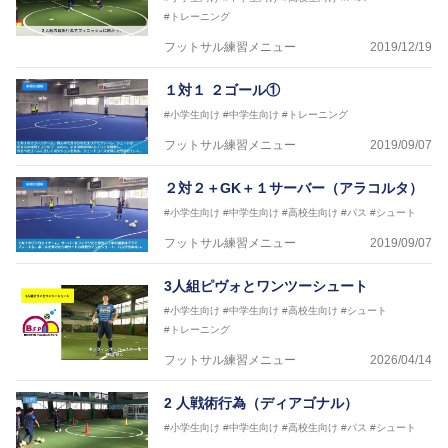
横山 哲久
#トレーニング
【指導歴】
フットサル練習メニュー
2019/12/19
ASV ペスカドーラ町田 監督、FC VIGORE 監督
【資格】
１対１ ２ゴール①
日本サッカー協会公認B級ライセンス・日本サッカー
協会公認フットサルB級ライセンス
#小学生向け
#中学生向け
#トレーニング
フットサル練習メニュー
2019/09/07
※全コーチボンフィンサッカースクール所属
２対２＋GK＋１サーバー（アラコルタ）
#小学生向け
#中学生向け
#高校生向け
#パス
#シュート
フットサル練習メニュー
2019/09/07
3人組ピヴォとワンツーシュート
#小学生向け
#中学生向け
#高校生向け
#シュート
#トレーニング
フットサル練習メニュー
2026/04/14
2 人戦術行為（ディアゴナル）
#小学生向け
#中学生向け
#高校生向け
#パス
#シュート