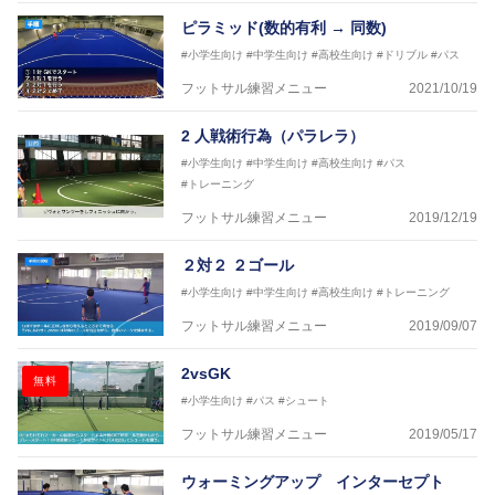
ピラミッド(数的有利 → 同数)
#小学生向け
#中学生向け
#高校生向け
#ドリブル
#パス
フットサル練習メニュー
2021/10/19
2 人戦術行為（パラレラ）
#小学生向け
#中学生向け
#高校生向け
#パス
#トレーニング
フットサル練習メニュー
2019/12/19
２対２ ２ゴール
#小学生向け
#中学生向け
#高校生向け
#トレーニング
フットサル練習メニュー
2019/09/07
2vsGK
無料
#小学生向け
#パス
#シュート
フットサル練習メニュー
2019/05/17
ウォーミングアップ インターセプト