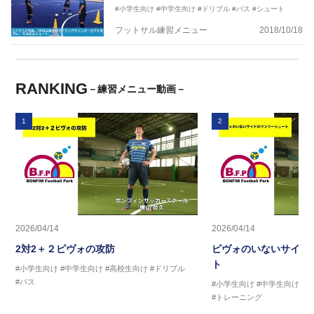
#小学生向け
#中学生向け
#ドリブル
#パス
#シュート
フットサル練習メニュー
2018/10/18
RANKING
－練習メニュー動画－
1
2
2026/04/14
2026/04/14
2対2＋２ピヴォの攻防
ピヴォのいないサイド
ト
#小学生向け
#中学生向け
#高校生向け
#ドリブル
#パス
#小学生向け
#中学生向け
#
#トレーニング