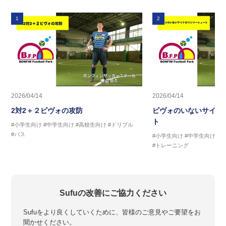
1
2
2026/04/14
2026/04/14
2対2＋２ピヴォの攻防
ピヴォのいないサイド
ト
#小学生向け
#中学生向け
#高校生向け
#ドリブル
#パス
#小学生向け
#中学生向け
#
#トレーニング
Sufuの改善にご協力ください
Sufuをより良くしていくために、皆様のご意見やご要望をお
聞かせください。