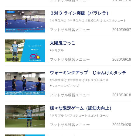
フットサル練習メニュー
2018/11/18
３対３ ライン突破（パラレラ）
#小学生向け
#中学生向け
#高校生向け
#パス
#シュート
フットサル練習メニュー
2019/09/07
太陽鬼ごっこ
#ドリブル
フットサル練習メニュー
2020/09/19
ウォーミングアップ じゃんけんタッチ
#小学生向け
#中学生向け
#ドリブル
#パス
#ウォーミングアップ
フットサル練習メニュー
2018/10/18
様々な限定ゲーム（認知力向上）
#ドリブル
#パス
#シュート
#コントロール
フットサル練習メニュー
2021/04/20