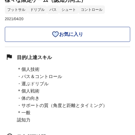
様々な限定ゲーム（認知力向上）
フットサル
ドリブル
パス
シュート
コントロール
2021/04/20
お気に入り
目的/上達スキル
＊個人技術
・パス＆コントロール
・運ぶドリブル
＊個人戦術
・体の向き
・サポートの質（角度と距離とタイミング）
＊一般
認知力