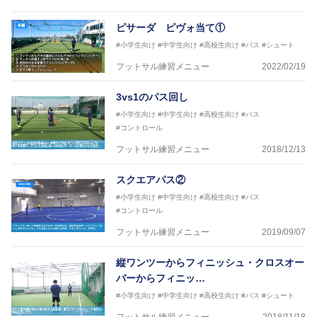
フットサル監修：小西 鉄平
【指導歴】
ピサーダ ピヴォ当て①
FリーグU23選抜監督、ミャンマー女子フットサル代
#小学生向け
#中学生向け
#高校生向け
#パス
#シュート
表監督
日本サッカー協会フットサルインストラクター、AFC
フットサル練習メニュー
2022/02/19
（アジアサッカー連盟）フットサルインストラクター
【資格】
3vs1のパス回し
JFA公認A級コーチジェネラルライセンス・JFA公認フ
#小学生向け
#中学生向け
#高校生向け
#パス
ットサルB級コーチライセンス
#コントロール
横山 哲久
フットサル練習メニュー
2018/12/13
【指導歴】
ASV ペスカドーラ町田 監督、FC VIGORE 監督
スクエアパス②
【資格】
日本サッカー協会公認B級ライセンス・日本サッカー
#小学生向け
#中学生向け
#高校生向け
#パス
協会公認フットサルB級ライセンス
#コントロール
フットサル練習メニュー
2019/09/07
※全コーチボンフィンサッカースクール所属
縦ワンツーからフィニッシュ・クロスオー
バーからフィニッ…
#小学生向け
#中学生向け
#高校生向け
#パス
#シュート