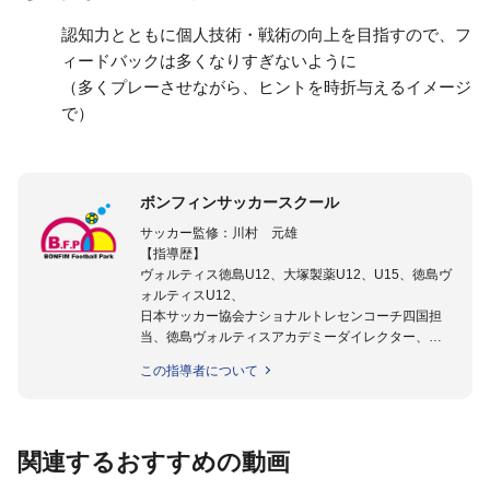
認知力とともに個人技術・戦術の向上を目指すので、フ
ィードバックは多くなりすぎないように
（多くプレーさせながら、ヒントを時折与えるイメージ
で）
ボンフィンサッカースクール
サッカー監修：川村 元雄
【指導歴】
ヴォルティス徳島U12、大塚製薬U12、U15、徳島ヴ
ォルティスU12、
日本サッカー協会ナショナルトレセンコーチ四国担
当、徳島ヴォルティスアカデミーダイレクター、
徳島ヴォルティス普及部長、FC東京普及部長、
この指導者について
日本サッカー協会公認B級養成講習会インストラクタ
ー(FC東京コース)
【資格】
日本サッカー協会公認A級ジェネラル・日本サッカー
関連するおすすめの動画
協会公認キッズリーダーチーフインストラクター