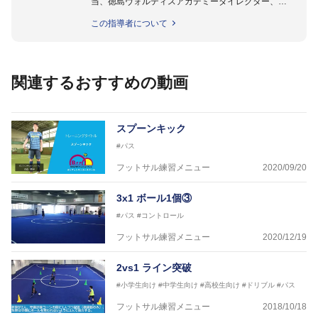
当、徳島ヴォルティスアカデミーダイレクター、
徳島ヴォルティス普及部長、FC東京普及部長、
この指導者について
日本サッカー協会公認B級養成講習会インストラクタ
ー(FC東京コース)
【資格】
日本サッカー協会公認A級ジェネラル・日本サッカー
関連するおすすめの動画
協会公認キッズリーダーチーフインストラクター
フットサル監修：小西 鉄平
【指導歴】
スプーンキック
FリーグU23選抜監督、ミャンマー女子フットサル代
#パス
表監督
日本サッカー協会フットサルインストラクター、AFC
フットサル練習メニュー
2020/09/20
（アジアサッカー連盟）フットサルインストラクター
【資格】
3x1 ボール1個③
JFA公認A級コーチジェネラルライセンス・JFA公認フ
#パス
#コントロール
ットサルB級コーチライセンス
フットサル練習メニュー
2020/12/19
横山 哲久
【指導歴】
2vs1 ライン突破
ASV ペスカドーラ町田 監督、FC VIGORE 監督
【資格】
#小学生向け
#中学生向け
#高校生向け
#ドリブル
#パス
日本サッカー協会公認B級ライセンス・日本サッカー
フットサル練習メニュー
2018/10/18
協会公認フットサルB級ライセンス