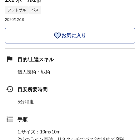
2x1 ボール1個
フットサル
パス
2020/12/19
お気に入り
目的/上達スキル
個人技術・戦術
目安所要時間
5分程度
手順
1.
サイズ：10mx10m
2x1のライン突破 U３タッチでパス3本以内で突破