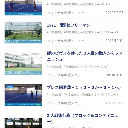
#小学生向け
#中学生向け
#高校生向け
#パス
#シュート
フットサル練習メニュー
2019/09/07
1vs1 変則2フリーマン
#小学生向け
#中学生向け
#高校生向け
#ドリブル
#パス
フットサル練習メニュー
2018/12/14
縦のピヴォを使った３人目の動きからフィ
ニッシュ
#中学生向け
#高校生向け
#パス
#トレーニング
フットサル練習メニュー
2018/11/18
プレス回避③－１（２－２から３－１へ）
#小学生向け
#中学生向け
#高校生向け
#パス
#シュート
フットサル練習メニュー
2019/09/08
2 人戦術行為（ブロック＆コンティニュ
ー）