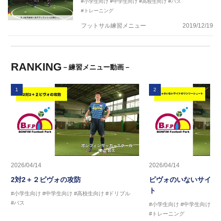
#小学生向け
#中学生向け
#高校生向け
#パス
#トレーニング
フットサル練習メニュー
2019/12/19
RANKING
－練習メニュー動画－
1
2
2026/04/14
2026/04/14
2対2＋２ピヴォの攻防
ピヴォのいないサイド
ト
#小学生向け
#中学生向け
#高校生向け
#ドリブル
#パス
#小学生向け
#中学生向け
#
#トレーニング