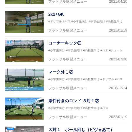
フットサル練習メニュー
2021/04/20
協会公認フットサルB級ライセンス
2x2+GK
※全コーチボンフィンサッカースクール所属
#ドリブル
#パス
#小学生向け
#中学生向け
#高校生向け
フットサル練習メニュー
2021/01/19
コーナーキック②
#小学生向け
#中学生向け
#高校生向け
#パス
#シュート
フットサル練習メニュー
2022/07/20
マーク外し②
#小学生向け
#中学生向け
#高校生向け
#ドリブル
#パス
フットサル練習メニュー
2018/12/14
条件付きのロンド ３対１②
#小学生向け
#中学生向け
#高校生向け
#パス
フットサル練習メニュー
2022/01/19
３対１ ボール回し（ピヴォあて）