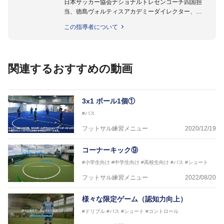
日本サッカー協会ナショナルトレセンコーチ四国担
当、徳島ヴォルティスアカデミーダイレクター、
徳島ヴォルティス普及部長、FC東京普及部長、
この指導者について
日本サッカー協会公認B級養成講習会インストラクタ
ー(FC東京コース)
【資格】
日本サッカー協会公認A級ジェネラル・日本サッカー
関連するおすすめの動画
協会公認キッズリーダーチーフインストラクター
フットサル監修：小西 鉄平
【指導歴】
3x1 ボール1個①
FリーグU23選抜監督、ミャンマー女子フットサル代
#パス
表監督
日本サッカー協会フットサルインストラクター、AFC
フットサル練習メニュー
2020/12/19
（アジアサッカー連盟）フットサルインストラクター
【資格】
コーナーキック⑨
JFA公認A級コーチジェネラルライセンス・JFA公認フ
#小学生向け
#中学生向け
#高校生向け
#パス
#シュート
ットサルB級コーチライセンス
フットサル練習メニュー
2022/08/20
横山 哲久
【指導歴】
様々な限定ゲーム（認知力向上）
ASV ペスカドーラ町田 監督、FC VIGORE 監督
【資格】
#ドリブル
#パス
#シュート
#コントロール
日本サッカー協会公認B級ライセンス・日本サッカー