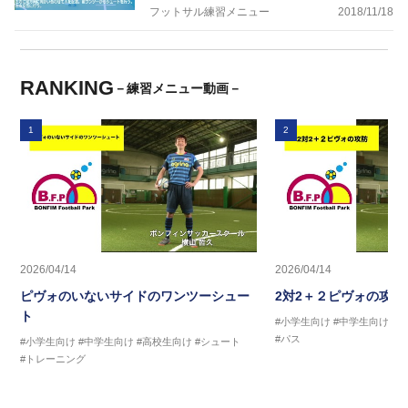
フットサル練習メニュー
2018/11/18
RANKING
－練習メニュー動画－
1
2
2026/04/14
2026/04/14
ピヴォのいないサイドのワンツーシュー
2対2＋２ピヴォの攻防
ト
#小学生向け
#中学生向け
#
#パス
#小学生向け
#中学生向け
#高校生向け
#シュート
#トレーニング