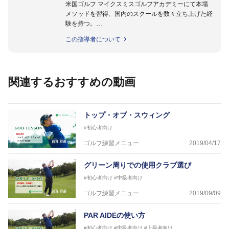
米国ゴルフ マイクスミスゴルフアカデミーにて本場
メソッドを習得、国内のスクールを数々立ち上げた経
験を持つ。
ゴルフスウィングは皆が同じ動作がベストではないと
この指導者について
考え、個別に適合する本質を 効率的に理論立てなが
ら実践に即役立つメソッドをご紹介してまいります。
関連するおすすめの動画
トップ・オブ・スウィング
#初心者向け
ゴルフ練習メニュー
2019/04/17
グリーン周りでの使用クラブ選び
#初心者向け
#中級者向け
ゴルフ練習メニュー
2019/09/09
PAR AIDEの使い方
#初心者向け
#中級者向け
#上級者向け