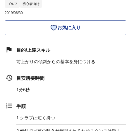
ゴルフ
初心者向け
2019/06/30
お気に入り
目的/上達スキル
前上がりの傾斜からの基本を身につける
目安所要時間
1分6秒
手順
1.
クラブは短く持つ
2.
傾斜で足首の動きが制限されるためスタンスは狭く