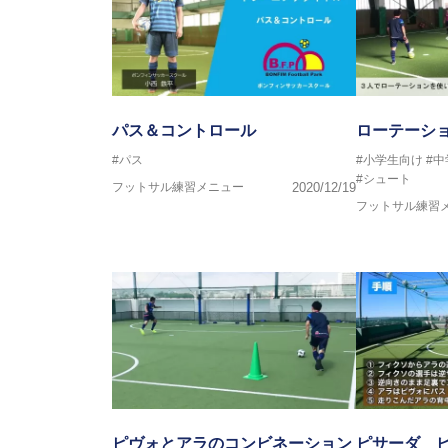
パス＆コントロール
ローテーシ
#パス
#小学生向け
#
#シュート
フットサル練習メニュー
2020/12/19
フットサル練習
ピヴォとアラのコンビネーション
ピサーダ 