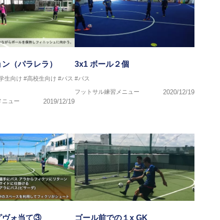
ョン（パラレラ）
3x1 ボール２個
中学生向け
#高校生向け
#パス
#パス
フットサル練習メニュー
2020/12/19
メニュー
2019/12/19
ピヴォ当て③
ゴール前での１x GK