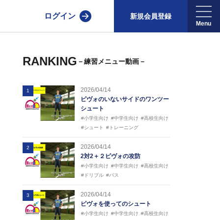
ログイン
新規会員登録
RANKING
－練習メニュー動画－
2026/04/14
1
ピヴォのいないサイドのワンツー
シュート
#小学生向け
#中学生向け
#高校生向け
#シュート
#トレーニング
2026/04/14
2
2対2＋２ピヴォの攻防
#小学生向け
#中学生向け
#高校生向け
#ドリブル
#パス
2026/04/14
3
ピヴォを使ってのシュート
#小学生向け
#中学生向け
#高校生向け