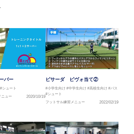
画
マー女子フットサル代表監督
ストラクター、AFC（アジアサッカー連盟）フットサルインスト
イセンス・JFA公認フットサルB級コーチライセンス
VIGORE 監督
ーバー
ピサーダ ピヴォ当て②
#シュート
#小学生向け
#中学生向け
#高校生向け
#パス
ンス・日本サッカー協会公認フットサルB級ライセンス
#シュート
メニュー
2020/10/19
フットサル練習メニュー
2022/02/19
クール所属