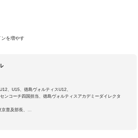
インを増やす
ル
12、U15、徳島ヴォルティスU12、
センコーチ四国担当、徳島ヴォルティスアカデミーダイレクタ
東京普及部長、
会インストラクター(FC東京コース)
ラル・日本サッカー協会公認キッズリーダーチーフインストラク