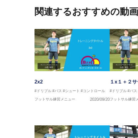
関連するおすすめの動
フットサル監修：小西 鉄平
【指導歴】
FリーグU23選抜監督、ミャン
日本サッカー協会フットサルイン
ラクター
【資格】
JFA公認A級コーチジェネラルラ
横山 哲久
【指導歴】
ASV ペスカドーラ町田 監督、FC 
2x2
１x１＋２サ
【資格】
#ドリブル
#パス
#シュート
#コントロール
#ドリブル
#パス
日本サッカー協会公認B級ライセ
フットサル練習メニュー
2020/09/20
フットサル練習
※全コーチボンフィンサッカース