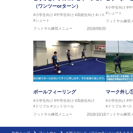
（ワンツーorターン）
#小学生向け
#
#シュート
#小学生向け
#中学生向け
#高校生向け
#パス
#シュート
フットサル練習
フットサル練習メニュー
2018/09/20
ボールフィーリング
マーク外し
#小学生向け
#中学生向け
#高校生向け
#小学生向け
#
#ドリブル
#コントロール
#ドリブル
#パス
フットサル練習メニュー
2018/10/18
フットサル練習