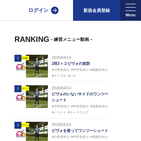
ログイン
新規会員登録
RANKING
－練習メニュー動画－
2026/04/14
1
2対2＋２ピヴォの攻防
#小学生向け
#中学生向け
#高校生向け
#ドリブル
#パス
2026/04/14
2
ピヴォのいないサイドのワンツー
シュート
#小学生向け
#中学生向け
#高校生向け
#シュート
#トレーニング
2026/04/14
3
ピヴォを使ってワンツーシュート
#小学生向け
#中学生向け
#高校生向け