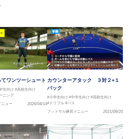
画
マー女子フットサル代表監督
ストラクター、AFC（アジアサッカー連盟）フットサルインスト
イセンス・JFA公認フットサルB級コーチライセンス
VIGORE 監督
ってワンツーシュート
カウンターアタック ３対２+１
バック
中学生向け
#高校生向け
ンス・日本サッカー協会公認フットサルB級ライセンス
ーニング
#小学生向け
#中学生向け
#高校生向け
#ドリブル
#パス
メニュー
2026/04/14
クール所属
フットサル練習メニュー
2021/09/20