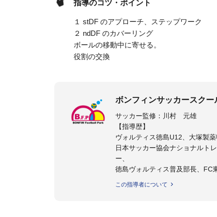
指導のコツ・ポイント
１ stDF のアプローチ、ステップワーク
２ ndDF のカバーリング
ボールの移動中に寄せる。
役割の交換
ボンフィンサッカースクー
サッカー監修：川村 元雄
【指導歴】
ヴォルティス徳島U12、大塚製薬U
日本サッカー協会ナショナルトレ
ー、
徳島ヴォルティス普及部長、FC
日本サッカー協会公認B級養成講習
この指導者について
【資格】
日本サッカー協会公認A級ジェネ
ター