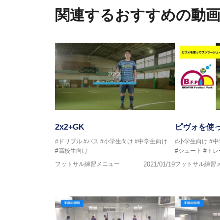
関連するおすすめの動
フットサル監修：小西 鉄平
【指導歴】
FリーグU23選抜監督、ミャン
日本サッカー協会フットサルイン
ラクター
【資格】
JFA公認A級コーチジェネラルラ
横山 哲久
【指導歴】
ASV ペスカドーラ町田 監督、FC 
2x2+GK
ピヴォを使
【資格】
#ドリブル
#パス
#小学生向け
#中学生向け
#小学生向け
#
日本サッカー協会公認B級ライセ
#高校生向け
#シュート
#トレ
フットサル練習メニュー
2021/01/19
フットサル練習
※全コーチボンフィンサッカース