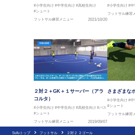
#小学生向け
#中学生向け
#高校生向け
#小学生向け
#
#シュート
フットサル練習
フットサル練習メニュー
2021/10/20
２対２＋GK＋１サーバー（アラ
さまざまな
コルタ）
#小学生向け
#
#シュート
#小学生向け
#中学生向け
#高校生向け
#パス
#シュート
フットサル練習
フットサル練習メニュー
2019/09/07
Sufuトップ
フットサル
２対２ ２ゴール