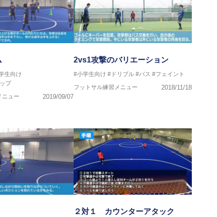
ム
2vs1攻撃のバリエーション
中学生向け
#小学生向け
#ドリブル
#パス
#フェイント
ップ
フットサル練習メニュー
2018/11/18
メニュー
2019/09/07
２対１ カウンターアタック