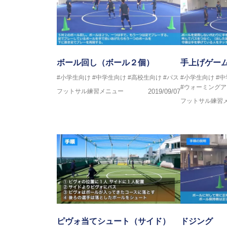
ボール回し（ボール２個）
手上げゲー
#小学生向け
#中学生向け
#高校生向け
#パス
#小学生向け
#
#ウォーミングア
フットサル練習メニュー
2019/09/07
フットサル練習
ピヴォ当てシュート（サイド）
ドジング