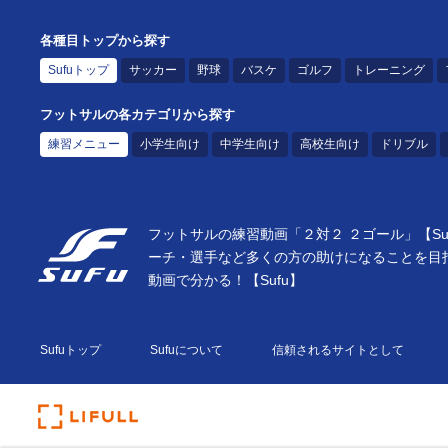
各種目トップから探す
Sufuトップ
サッカー
野球
バスケ
ゴルフ
トレーニング
フットサルの各カテゴリから探す
練習メニュー
小学生向け
中学生向け
高校生向け
ドリブル
フットサルの練習動画「２対２ ２ゴール」【S
ーチ・選手など多くの方の助けになることを目
動画で分かる！【Sufu】
Sufuトップ
Sufuについて
信頼されるサイトとして