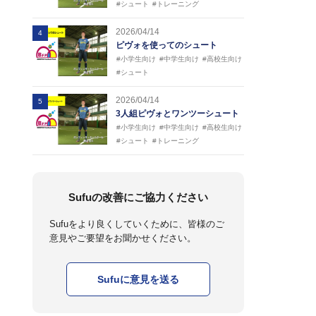
#シュート
#トレーニング
2026/04/14
4
ピヴォを使ってのシュート
#小学生向け
#中学生向け
#高校生向け
#シュート
2026/04/14
5
3人組ピヴォとワンツーシュート
#小学生向け
#中学生向け
#高校生向け
#シュート
#トレーニング
Sufuの改善にご協力ください
Sufuをより良くしていくために、皆様のご
意見やご要望をお聞かせください。
Sufuに意見を送る