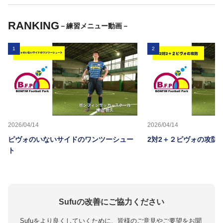
RANKING
－練習メニュー動画－
1
2
2026/04/14
2026/04/14
ピヴォのいないサイドのワンツーシュー
2対2＋２ピヴォの攻防
ト
Sufuの改善にご協力ください
Sufuをより良くしていくために、皆様のご意見やご要望をお聞