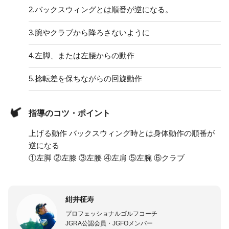
2.
バックスウィングとは順番が逆になる。
3.
腕やクラブから降ろさないように
4.
左脚、または左腰からの動作
5.
捻転差を保ちながらの回旋動作
指導のコツ・ポイント
上げる動作 バックスウィング時とは身体動作の順番が
逆になる
①左脚 ②左膝 ③左腰 ④左肩 ⑤左腕 ⑥クラブ
紺井柾寿
プロフェッショナルゴルフコーチ
JGRA公認会員・JGFOメンバー