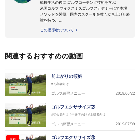
競技生活の後に ゴルフコーチング技術を学ぶ
米国ゴルフ マイクスミスゴルフアカデミーにて本場
メソッドを習得、国内のスクールを数々立ち上げた経
験を持つ。
ゴルフスウィングは皆が同じ動作がベストではないと
この指導者について
考え、個別に適合する本質を 効率的に理論立てなが
ら実践に即役立つメソッドをご紹介してまいります。
関連するおすすめの動画
前上がりの傾斜
#初心者向け
ゴルフ練習メニュー
2019/06/22
ゴルフエクササイズ②
#初心者向け
#中級者向け
#上級者向け
ゴルフ練習メニュー
2019/07/09
ゴルフエクササイズ④
無料