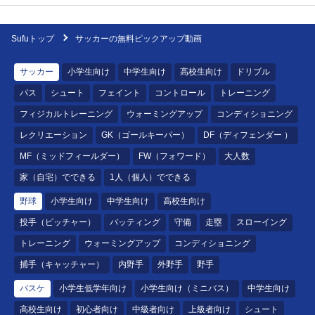
Sufuトップ
サッカーの無料ピックアップ動画
サッカー
小学生向け
中学生向け
高校生向け
ドリブル
パス
シュート
フェイント
コントロール
トレーニング
フィジカルトレーニング
ウォーミングアップ
コンディショニング
レクリエーション
GK（ゴールキーパー）
DF（ディフェンダー ）
MF（ミッドフィールダー）
FW（フォワード）
大人数
家（自宅）でできる
1人（個人）でできる
野球
小学生向け
中学生向け
高校生向け
投手（ピッチャー）
バッティング
守備
走塁
スローイング
トレーニング
ウォーミングアップ
コンディショニング
捕手（キャッチャー）
内野手
外野手
野手
バスケ
小学生低学年向け
小学生向け（ミニバス）
中学生向け
高校生向け
初心者向け
中級者向け
上級者向け
シュート