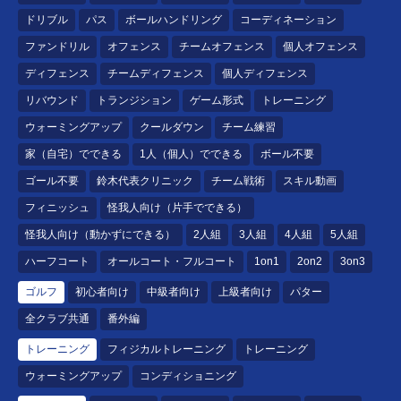
ドリブル
パス
ボールハンドリング
コーディネーション
ファンドリル
オフェンス
チームオフェンス
個人オフェンス
ディフェンス
チームディフェンス
個人ディフェンス
リバウンド
トランジション
ゲーム形式
トレーニング
ウォーミングアップ
クールダウン
チーム練習
家（自宅）でできる
1人（個人）でできる
ボール不要
ゴール不要
鈴木代表クリニック
チーム戦術
スキル動画
フィニッシュ
怪我人向け（片手でできる）
怪我人向け（動かずにできる）
2人組
3人組
4人組
5人組
ハーフコート
オールコート・フルコート
1on1
2on2
3on3
ゴルフ
初心者向け
中級者向け
上級者向け
パター
全クラブ共通
番外編
トレーニング
フィジカルトレーニング
トレーニング
ウォーミングアップ
コンディショニング