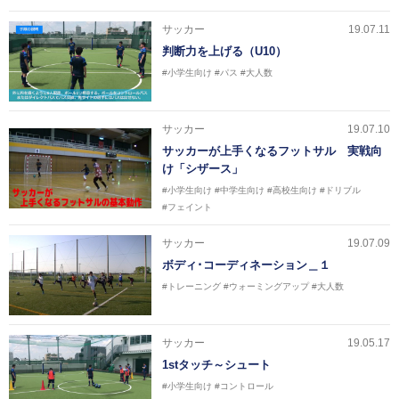
サッカー
19.07.11
判断力を上げる（U10）
#小学生向け
#パス
#大人数
サッカー
19.07.10
サッカーが上手くなるフットサル 実戦向
け「シザース」
#小学生向け
#中学生向け
#高校生向け
#ドリブル
#フェイント
サッカー
19.07.09
ボディ･コーディネーション＿１
#トレーニング
#ウォーミングアップ
#大人数
サッカー
19.05.17
1stタッチ～シュート
#小学生向け
#コントロール