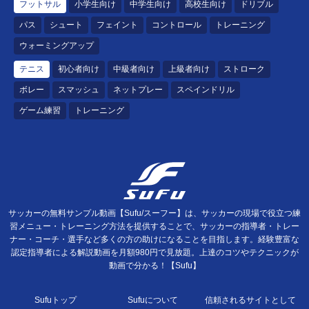
フットサル
小学生向け
中学生向け
高校生向け
ドリブル
パス
シュート
フェイント
コントロール
トレーニング
ウォーミングアップ
テニス
初心者向け
中級者向け
上級者向け
ストローク
ボレー
スマッシュ
ネットプレー
スペインドリル
ゲーム練習
トレーニング
サッカーの無料サンプル動画【Sufu/スーフー】は、サッカーの現場で役立つ練
習メニュー・トレーニング方法を提供することで、サッカーの指導者・トレー
ナー・コーチ・選手など多くの方の助けになることを目指します。経験豊富な
認定指導者による解説動画を月額980円で見放題。上達のコツやテクニックが
動画で分かる！【Sufu】
Sufuトップ
Sufuについて
信頼されるサイトとして