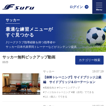
ログイン
サッカー
最適な練習メニューが
すぐ見つかる
Jリーグクラブ指導経験を持つ指導者や
サッカー日本代表帯同
トレーナーなどがコンテンツ提供
サッカー無料ピックアップ動画
カテゴリー検索
86件
サッカー
19.07.19
【体幹トレーニング】サイドブリッジ上級
編 サイドブリッジ＆ローテーション
#高校生向け
#ウォーミングアップ
#フィジカルトレーニング
#家（自宅）でできる
#1人（個人）でできる