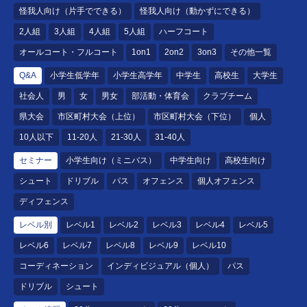
怪我人向け（片手でできる）
怪我人向け（動かずにできる）
2人組
3人組
4人組
5人組
ハーフコート
オールコート・フルコート
1on1
2on2
3on3
その他一覧
Q&A
小学生低学年
小学生高学年
中学生
高校生
大学生
社会人
男
女
男女
部活動・体育会
クラブチーム
県大会
市区町村大会（上位）
市区町村大会（下位）
個人
10人以下
11-20人
21-30人
31-40人
セミナー
小学生向け（ミニバス）
中学生向け
高校生向け
シュート
ドリブル
パス
オフェンス
個人オフェンス
ディフェンス
レベル別
レベル1
レベル2
レベル3
レベル4
レベル5
レベル6
レベル7
レベル8
レベル9
レベル10
コーディネーション
インディビジュアル（個人）
パス
ドリブル
シュート