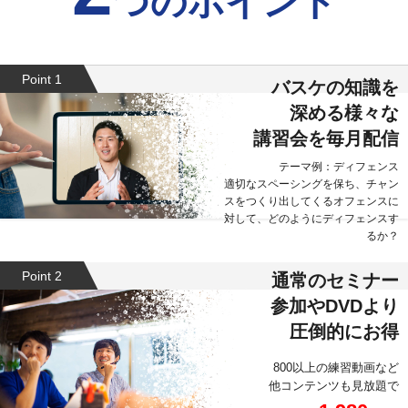
つのポイント
Point 1
バスケの知識を
深める様々な
講習会を毎月配信
テーマ例：ディフェンス
適切なスペーシングを保ち、チャン
スをつくり出してくるオフェンスに
対して、どのようにディフェンスす
るか？
Point 2
通常のセミナー
参加やDVDより
圧倒的にお得
800以上の練習動画など
他コンテンツも見放題で