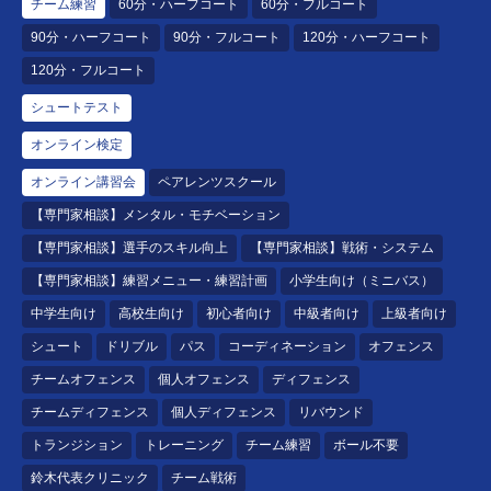
チーム練習
60分・ハーフコート
60分・フルコート
90分・ハーフコート
90分・フルコート
120分・ハーフコート
120分・フルコート
シュートテスト
オンライン検定
オンライン講習会
ペアレンツスクール
【専門家相談】メンタル・モチベーション
【専門家相談】選手のスキル向上
【専門家相談】戦術・システム
【専門家相談】練習メニュー・練習計画
小学生向け（ミニバス）
中学生向け
高校生向け
初心者向け
中級者向け
上級者向け
シュート
ドリブル
パス
コーディネーション
オフェンス
チームオフェンス
個人オフェンス
ディフェンス
チームディフェンス
個人ディフェンス
リバウンド
トランジション
トレーニング
チーム練習
ボール不要
鈴木代表クリニック
チーム戦術