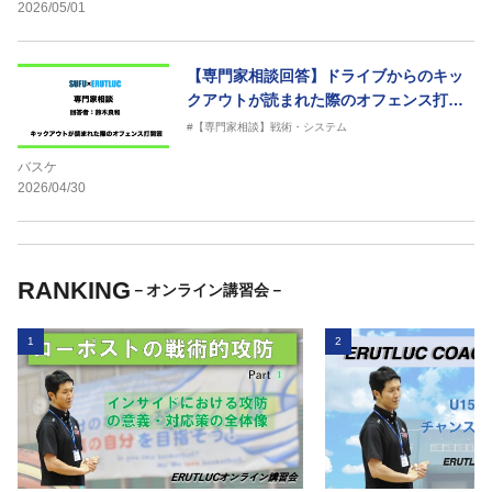
2026/05/01
【専門家相談回答】ドライブからのキッ
クアウトが読まれた際のオフェンス打開
策
#【専門家相談】戦術・システム
バスケ
2026/04/30
RANKING
－オンライン講習会－
1
2