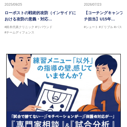
2025/09/25
2026/07/23
ローポストの戦術的攻防（インサイドに
【コーチングキャンプ20
おける攻防の意義・対応…
チ担当】U15年…
#鈴木代表クリニック
#リバウンド
#シュート
#ドリブル
#パス
#
#チームディフェンス