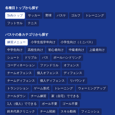
各種目トップから探す
Sufuトップ
サッカー
野球
バスケ
ゴルフ
トレーニング
フットサル
テニス
バスケの各カテゴリから探す
練習メニュー
小学生低学年向け
小学生向け（ミニバス）
中学生向け
高校生向け
初心者向け
中級者向け
上級者向け
シュート
ドリブル
パス
ボールハンドリング
コーディネーション
ファンドリル
オフェンス
チームオフェンス
個人オフェンス
ディフェンス
チームディフェンス
個人ディフェンス
リバウンド
トランジション
ゲーム形式
トレーニング
ウォーミングアップ
クールダウン
チーム練習
家（自宅）でできる
1人（個人）でできる
ボール不要
ゴール不要
鈴木代表クリニック
チーム戦術
スキル動画
フィニッシュ