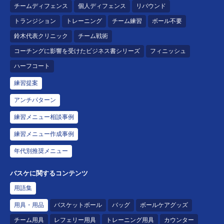
チームディフェンス
個人ディフェンス
リバウンド
トランジション
トレーニング
チーム練習
ボール不要
鈴木代表クリニック
チーム戦術
コーチングに影響を受けたビジネス書シリーズ
フィニッシュ
ハーフコート
練習提案
アンチパターン
練習メニュー相談事例
練習メニュー作成事例
年代別推奨メニュー
バスケに関するコンテンツ
用語集
用具・用品
バスケットボール
バッグ
ボールケアグッズ
チーム用具
レフェリー用具
トレーニング用具
カウンター