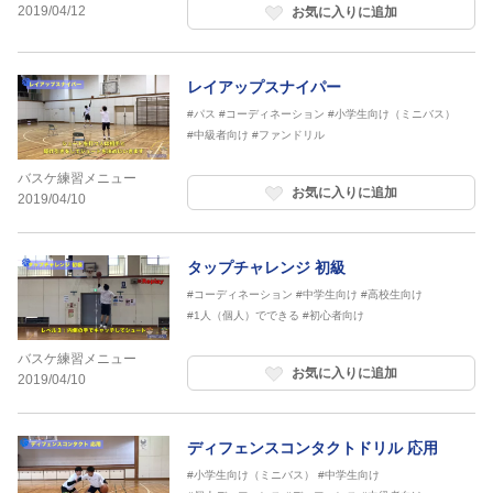
2019/04/12
お気に入りに追加
レイアップスナイパー
#パス
#コーディネーション
#小学生向け（ミニバス）
#中級者向け
#ファンドリル
バスケ練習メニュー
お気に入りに追加
2019/04/10
タップチャレンジ 初級
#コーディネーション
#中学生向け
#高校生向け
#1人（個人）でできる
#初心者向け
バスケ練習メニュー
お気に入りに追加
2019/04/10
ディフェンスコンタクトドリル 応用
#小学生向け（ミニバス）
#中学生向け