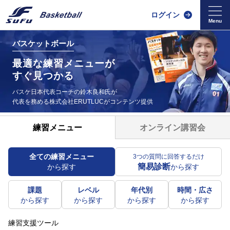
ログイン
バスケットボール
最適な練習メニューが
すぐ見つかる
バスケ日本代表コーチの鈴木良和氏が
代表を務める
株式会社ERUTLUCがコンテンツ提供
オンライン講習会
練習メニュー
全ての練習メニュー
3つの質問に回答するだけ
簡易診断
から探す
から探す
課題
レベル
年代別
時間・広さ
から探す
から探す
から探す
から探す
練習支援ツール