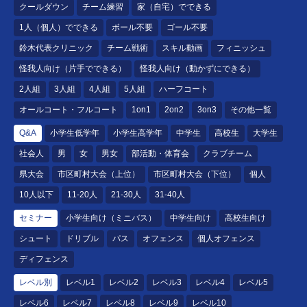
クールダウン
チーム練習
家（自宅）でできる
1人（個人）でできる
ボール不要
ゴール不要
鈴木代表クリニック
チーム戦術
スキル動画
フィニッシュ
怪我人向け（片手でできる）
怪我人向け（動かずにできる）
2人組
3人組
4人組
5人組
ハーフコート
オールコート・フルコート
1on1
2on2
3on3
その他一覧
Q&A
小学生低学年
小学生高学年
中学生
高校生
大学生
社会人
男
女
男女
部活動・体育会
クラブチーム
県大会
市区町村大会（上位）
市区町村大会（下位）
個人
10人以下
11-20人
21-30人
31-40人
セミナー
小学生向け（ミニバス）
中学生向け
高校生向け
シュート
ドリブル
パス
オフェンス
個人オフェンス
ディフェンス
レベル別
レベル1
レベル2
レベル3
レベル4
レベル5
レベル6
レベル7
レベル8
レベル9
レベル10