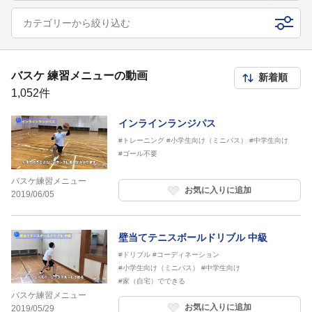
カテゴリーから絞り込む
バスケ 練習メニューの動画
1,052件
インラインランジパス
#トレーニング
#小学生向け（ミニバス）
#中学生向け
#ゴール不要
バスケ練習メニュー
お気に入りに追加
2019/06/05
壁当てテニスボールドリブル 中級
#ドリブル
#コーディネーション
#小学生向け（ミニバス）
#中学生向け
#家（自宅）でできる
バスケ練習メニュー
お気に入りに追加
2019/05/29