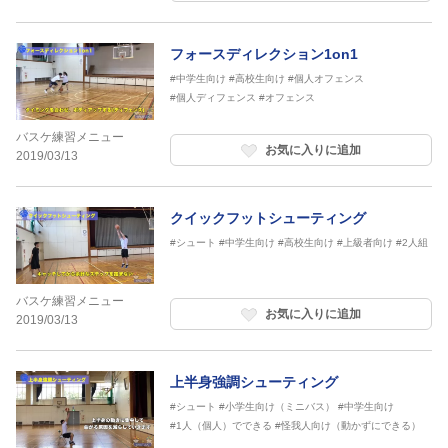
フォースディレクション1on1
#中学生向け
#高校生向け
#個人オフェンス
#個人ディフェンス
#オフェンス
バスケ練習メニュー
お気に入りに追加
2019/03/13
クイックフットシューティング
#シュート
#中学生向け
#高校生向け
#上級者向け
#2人組
バスケ練習メニュー
お気に入りに追加
2019/03/13
上半身強調シューティング
#シュート
#小学生向け（ミニバス）
#中学生向け
#1人（個人）でできる
#怪我人向け（動かずにできる）