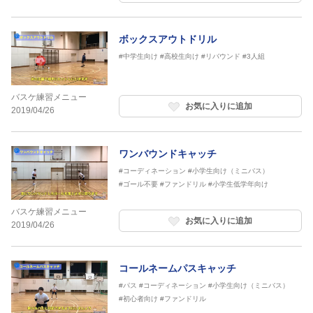
ボックスアウトドリル
#中学生向け
#高校生向け
#リバウンド
#3人組
バスケ練習メニュー
お気に入りに追加
2019/04/26
ワンバウンドキャッチ
#コーディネーション
#小学生向け（ミニバス）
#ゴール不要
#ファンドリル
#小学生低学年向け
バスケ練習メニュー
お気に入りに追加
2019/04/26
コールネームパスキャッチ
#パス
#コーディネーション
#小学生向け（ミニバス）
#初心者向け
#ファンドリル