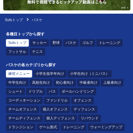
Sufuトップ
バスケ
各種目トップから探す
Sufuトップ
サッカー
野球
バスケ
ゴルフ
トレーニング
フットサル
テニス
バスケの各カテゴリから探す
練習メニュー
小学生低学年向け
小学生向け（ミニバス）
中学生向け
高校生向け
初心者向け
中級者向け
上級者向け
シュート
ドリブル
パス
ボールハンドリング
コーディネーション
ファンドリル
オフェンス
チームオフェンス
個人オフェンス
ディフェンス
チームディフェンス
個人ディフェンス
リバウンド
トランジション
ゲーム形式
トレーニング
ウォーミングアップ