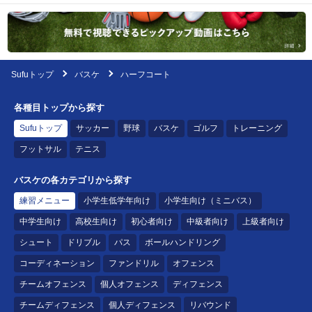
Sufuトップ
バスケ
ハーフコート
各種目トップから探す
Sufuトップ
サッカー
野球
バスケ
ゴルフ
トレーニング
フットサル
テニス
バスケの各カテゴリから探す
練習メニュー
小学生低学年向け
小学生向け（ミニバス）
中学生向け
高校生向け
初心者向け
中級者向け
上級者向け
シュート
ドリブル
パス
ボールハンドリング
コーディネーション
ファンドリル
オフェンス
チームオフェンス
個人オフェンス
ディフェンス
チームディフェンス
個人ディフェンス
リバウンド