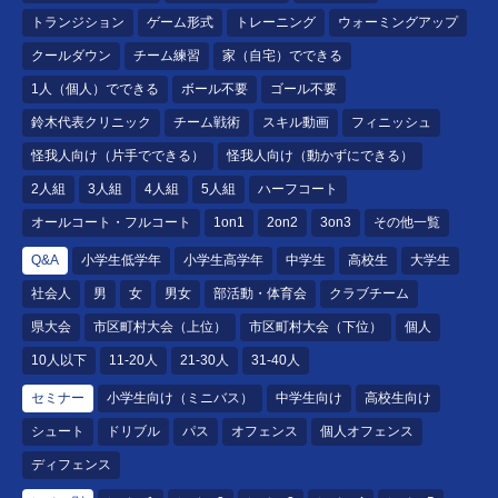
トランジション
ゲーム形式
トレーニング
ウォーミングアップ
クールダウン
チーム練習
家（自宅）でできる
1人（個人）でできる
ボール不要
ゴール不要
鈴木代表クリニック
チーム戦術
スキル動画
フィニッシュ
怪我人向け（片手でできる）
怪我人向け（動かずにできる）
2人組
3人組
4人組
5人組
ハーフコート
オールコート・フルコート
1on1
2on2
3on3
その他一覧
Q&A
小学生低学年
小学生高学年
中学生
高校生
大学生
社会人
男
女
男女
部活動・体育会
クラブチーム
県大会
市区町村大会（上位）
市区町村大会（下位）
個人
10人以下
11-20人
21-30人
31-40人
セミナー
小学生向け（ミニバス）
中学生向け
高校生向け
シュート
ドリブル
パス
オフェンス
個人オフェンス
ディフェンス