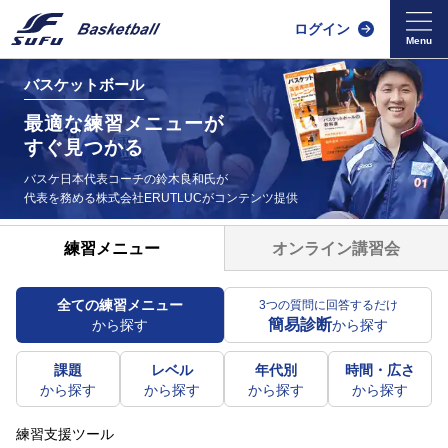
ログイン
バスケットボール
最適な練習メニューが
すぐ見つかる
バスケ日本代表コーチの鈴木良和氏が
代表を務める
株式会社ERUTLUCがコンテンツ提供
オンライン講習会
練習メニュー
全ての練習メニュー
3つの質問に回答するだけ
簡易診断
から探す
から探す
課題
レベル
年代別
時間・広さ
から探す
から探す
から探す
から探す
練習支援ツール