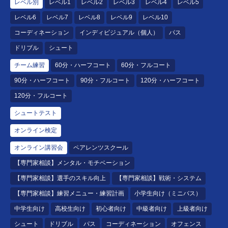
レベル別
レベル1
レベル2
レベル3
レベル4
レベル5
レベル6
レベル7
レベル8
レベル9
レベル10
コーディネーション
インディビジュアル（個人）
パス
ドリブル
シュート
チーム練習
60分・ハーフコート
60分・フルコート
90分・ハーフコート
90分・フルコート
120分・ハーフコート
120分・フルコート
シュートテスト
オンライン検定
オンライン講習会
ペアレンツスクール
【専門家相談】メンタル・モチベーション
【専門家相談】選手のスキル向上
【専門家相談】戦術・システム
【専門家相談】練習メニュー・練習計画
小学生向け（ミニバス）
中学生向け
高校生向け
初心者向け
中級者向け
上級者向け
シュート
ドリブル
パス
コーディネーション
オフェンス