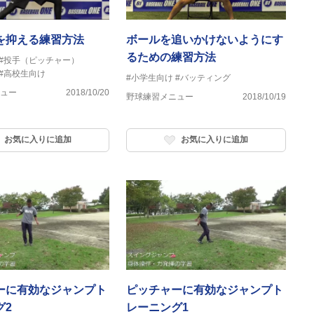
を抑える練習方法
ボールを追いかけないようにす
るための練習方法
#投手（ピッチャー）
#高校生向け
#小学生向け
#バッティング
ュー
2018/10/20
野球練習メニュー
2018/10/19
お気に入りに追加
お気に入りに追加
ーに有効なジャンプト
ピッチャーに有効なジャンプト
グ2
レーニング1