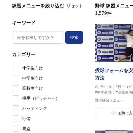
練習メニューを絞り込む
野球 練習メニュ
リセット
1,579件
キーワード
検索
カテゴリー
小学生向け
投球フォームを安
方法
中学生向け
#小学生向け
#投手（ピ
高校生向け
#中学生向け
#高校生向
投手（ピッチャー）
野球練習メニュー
バッティング
お気に入
守備
走塁