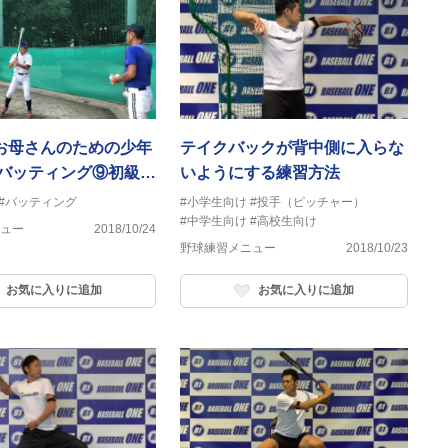
お母さんのための少年
テイクバックが背中側に入らな
 バッティング⑨初級
いようにする練習方法
プを作る練習 片足飛
#バッティング
#小学生向け
#投手（ピッチャー）
#中学生向け
#高校生向け
ュー
2018/10/24
野球練習メニュー
2018/10/23
お気に入りに追加
お気に入りに追加