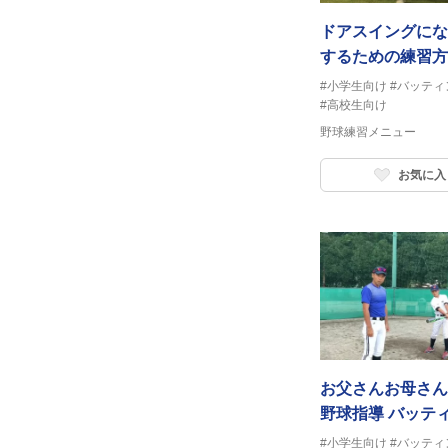
ドアスイングにな
するための練習方
#小学生向け
#バッティ
#高校生向け
野球練習メニュー
お気に入
お父さんお母さん
野球指導 バッテ
編 ティーバッテ
#小学生向け
#バッティ