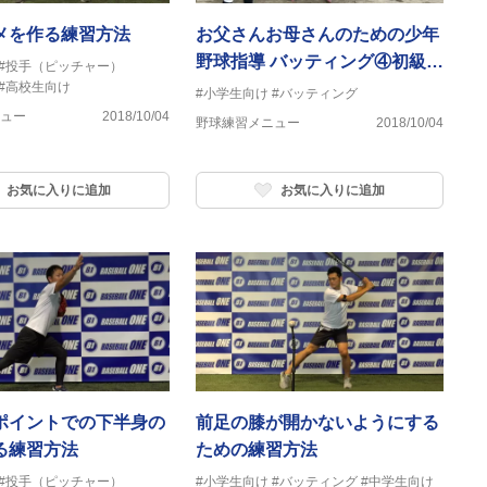
メを作る練習方法
お父さんお母さんのための少年
野球指導 バッティング④初級
#投手（ピッチャー）
#高校生向け
編 「トップ」について
#小学生向け
#バッティング
ュー
2018/10/04
野球練習メニュー
2018/10/04
お気に入りに追加
お気に入りに追加
ポイントでの下半身の
前足の膝が開かないようにする
る練習方法
ための練習方法
#投手（ピッチャー）
#小学生向け
#バッティング
#中学生向け