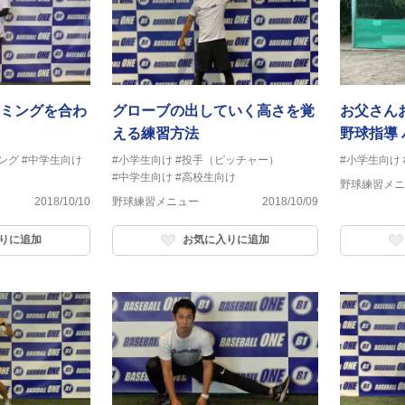
ミングを合わ
グローブの出していく高さを覚
お父さん
える練習方法
野球指導
編 トッ
ング
#中学生向け
#小学生向け
#投手（ピッチャー）
#小学生向け
#中学生向け
#高校生向け
動
野球練習メニ
2018/10/10
野球練習メニュー
2018/10/09
りに追加
お気に入りに追加