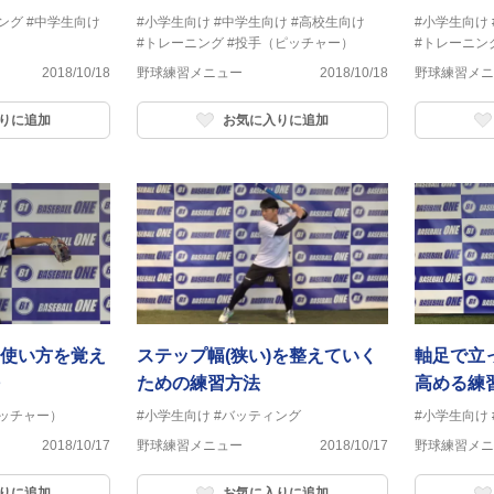
ング
#中学生向け
#小学生向け
#中学生向け
#高校生向け
#小学生向け
#トレーニング
#投手（ピッチャー）
#トレーニン
2018/10/18
野球練習メニュー
2018/10/18
野球練習メニ
りに追加
お気に入りに追加
使い方を覚え
ステップ幅(狭い)を整えていく
軸足で立
ための練習方法
高める練
ッチャー）
#小学生向け
#バッティング
#小学生向け
2018/10/17
野球練習メニュー
2018/10/17
野球練習メニ
りに追加
お気に入りに追加