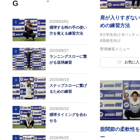
－
G
肩が入りすぎない
2026/03/01
1
めの練習方法
捕球する時の手の使い
方を覚える練習方法
#小学生向け
#バッティ
#高校生向け
野球練習メニュー
2025/09/27
2
ランニングスローに繋
お気に入
がる送球練習
2025/08/19
3
スナップスローに繋げ
るための練習
2026/05/10
4
捕球タイミングを合わ
せる
股関節の柔軟性を
ー
2026/06/20
5