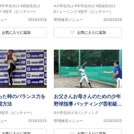
#中学生向け
#高校生向け
#小学生向け
#中学生向け
#高校生向け
グ
#投手（ピッチャー）
#トレーニング
#投手（ピッチャー）
ュー
2018/10/18
野球練習メニュー
2018/10/18
お気に入りに追加
お気に入りに追加
った時のバランス力を
お父さんお母さんのための少年
習方法
野球指導 バッティング⑧初級
編 トップを作る練習 1度止
#投手（ピッチャー）
#小学生向け
#バッティング
めてからトス
ュー
2018/10/15
野球練習メニュー
2018/10/15
お気に入りに追加
お気に入りに追加