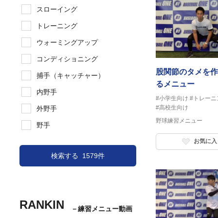
スローイング
トレーニング
ウォーミングアップ
コンディショニング
股関節のタメを作
捕手（キャッチャー）
るメニュー
内野手
#小学生向け
#トレーニ
#高校生向け
外野手
野球練習メニュー
野手
お気に入
検索する
1579件
RANKIN
－練習メニュー動画