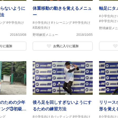
らないように
体重移動の動きを覚えるメニュ
軸足にタ
法
ー
#小学生向け
#中学生向け
ング
#中学生向け
#小学生向け
#トレーニング
#中学生向け
#高校生向け
野球練習メニ
2018/10/08
野球練習メニュー
2018/10/05
りに追加
お気に入りに追加
のための少年
後ろ足を回しすぎないようにす
リリース
ィング③初級
るための練習方法
形を覚え
ィング前の準
ング
#小学生向け
#バッティング
#中学生向け
#小学生向け