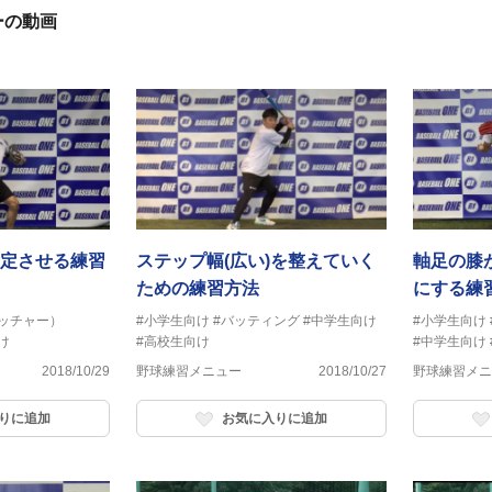
ーの動画
定させる練習
ステップ幅(広い)を整えていく
軸足の膝
ための練習方法
にする練
ッチャー）
#小学生向け
#バッティング
#中学生向け
#小学生向け
け
#高校生向け
#中学生向け
2018/10/29
野球練習メニュー
2018/10/27
野球練習メニ
りに追加
お気に入りに追加