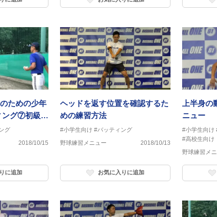
のための少年
ヘッドを返す位置を確認するた
上半身の
ィング⑦初級
めの練習方法
ニュー
練習 歩きテ
ング
#小学生向け
#バッティング
#小学生向け
#高校生向け
2018/10/15
野球練習メニュー
2018/10/13
野球練習メニ
りに追加
お気に入りに追加