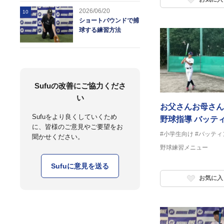
2026/06/20
10
ショートバウンドで捕
球する練習方法
Sufuの改善にご協力くださ
い
お父さんお母さん
Sufuをより良くしていくため
野球指導 バッテ
に、皆様のご意見やご要望をお
編 トップを作る
#小学生向け
#バッティ
聞かせください。
ィー
野球練習メニュー
Sufuに意見を送る
お気に入