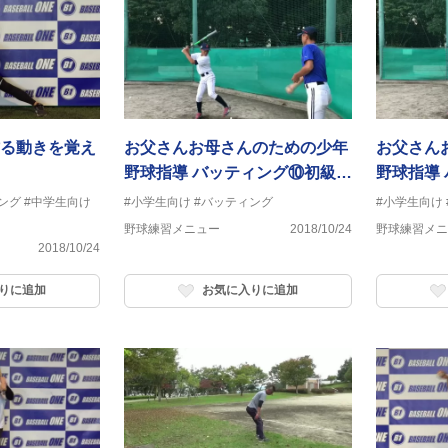
る動きを覚え
お父さんお母さんのための少年
お父さん
野球指導 バッティング⑩初級
野球指導
編 トップを作る練習 ステッ
編 トッ
ング
#中学生向け
#小学生向け
#バッティング
#小学生向け
プ足のつき方
び
野球練習メニュー
2018/10/24
野球練習メニ
2018/10/24
りに追加
お気に入りに追加