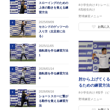
スローイングのための
#小学生向け
#トレーニ
上体の動きを覚える練
#高校生向け
習方法
野球練習メニュー
2025/09/09
6
お気に入
セカンドのゲッツーの
入り方（左足前に出
る）
2025/11/05
7
捻転差を作る練習方法
1
2026/01/14
8
捻転差を作る練習方法
4
肘から上げてくる
るための練習方法
2026/06/16
9
#小学生向け
#投手（ピ
ショートスローに繋が
野球練習メニュー
る動作を覚える練習方
法
お気に入