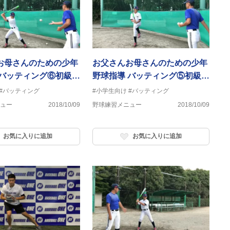
お母さんのための少年
お父さんお母さんのための少年
 バッティング⑥初級
野球指導 バッティング⑤初級
プを作る練習 体重移
編 トップを作る練習 膝タッ
#バッティング
#小学生向け
#バッティング
チ
ュー
2018/10/09
野球練習メニュー
2018/10/09
お気に入りに追加
お気に入りに追加