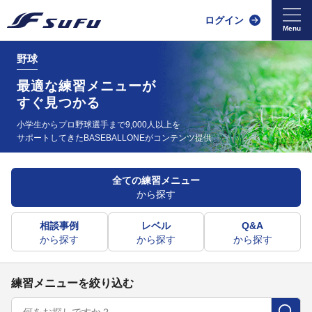
ログイン
野球
最適な練習メニューが
すぐ見つかる
小学生からプロ野球選手まで9,000人以上を
サポートしてきた
BASEBALLONEがコンテンツ提供
全ての練習メニュー
から探す
相談事例
レベル
Q&A
から探す
から探す
から探す
練習メニューを絞り込む