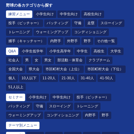
野球の各カテゴリから探す
練習メニュー
小学生向け
中学生向け
高校生向け
投手（ピッチャー）
バッティング
守備
走塁
スローイング
トレーニング
ウォーミングアップ
コンディショニング
捕手（キャッチャー）
内野手
外野手
野手
その他一覧
Q&A
小学生低学年
小学生高学年
中学生
高校生
大学生
社会人
男
女
男女
部活動・体育会
クラブチーム
全国大会
県大会
市区町村大会（上位）
市区町村大会（下位）
個人
10人以下
11-20人
21-30人
31-40人
41-50人
51人以上
セミナー
小学生向け
中学生向け
投手（ピッチャー）
バッティング
守備
スローイング
トレーニング
ウォーミングアップ
コンディショニング
内野手
野手
テーマ別メニュー