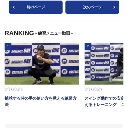
前のページ
次のページ
RANKING
－練習メニュー動画－
1
2
2026/03/01
2026/08/07
捕球する時の手の使い方を覚える練習方
スイング動作での安定
法
えるトレーニング ス