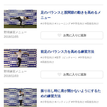
足のバランスと股関節の動きを高めるメ
ニュー
#小学生向け
#トレーニング
#中学生向け
#高校生向け
野球練習メニュー
お気に入りに追加
2018/11/05
前足のバランス力を高める練習方法
#小学生向け
#投手（ピッチャー）
#中学生向け
#高校生向け
野球練習メニュー
お気に入りに追加
2018/11/03
振り出し時に肩が開かないようにするた
めの練習方法
#小学生向け
#バッティング
#中学生向け
#高校生向け