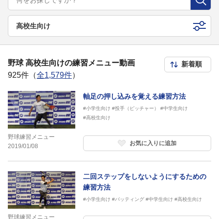
高校生向け
野球 高校生向けの練習メニュー動画
925件（
全1,579件
）
軸足の押し込みを覚える練習方法
#小学生向け
#投手（ピッチャー）
#中学生向け
#高校生向け
野球練習メニュー
お気に入りに追加
2019/01/08
二回ステップをしないようにするための
練習方法
#小学生向け
#バッティング
#中学生向け
#高校生向け
野球練習メニュー