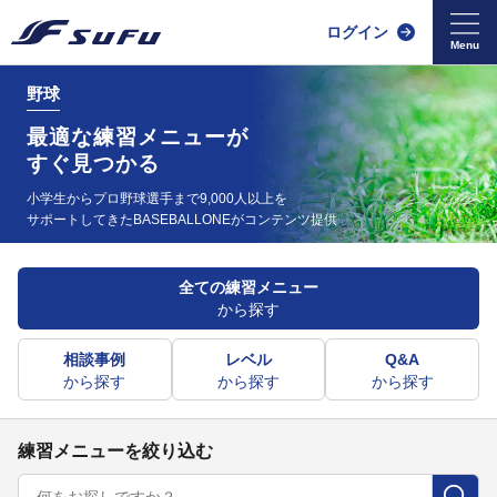
ログイン
野球
最適な練習メニューが
すぐ見つかる
小学生からプロ野球選手まで9,000人以上を
サポートしてきた
BASEBALLONEがコンテンツ提供
全ての練習メニュー
から探す
相談事例
レベル
Q&A
から探す
から探す
から探す
練習メニューを絞り込む