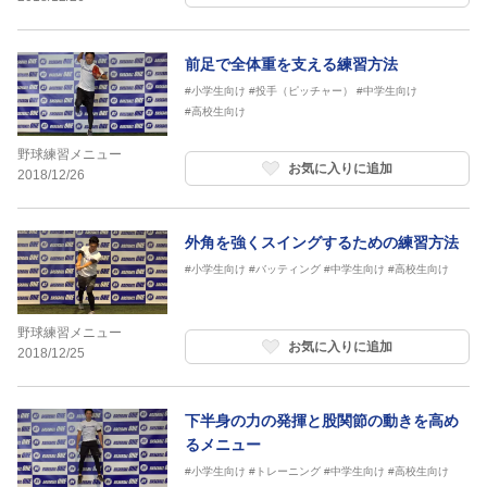
前足で全体重を支える練習方法
#小学生向け
#投手（ピッチャー）
#中学生向け
#高校生向け
野球練習メニュー
お気に入りに追加
2018/12/26
外角を強くスイングするための練習方法
#小学生向け
#バッティング
#中学生向け
#高校生向け
野球練習メニュー
お気に入りに追加
2018/12/25
下半身の力の発揮と股関節の動きを高め
るメニュー
#小学生向け
#トレーニング
#中学生向け
#高校生向け