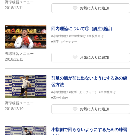
野球練習メニュー
2018/12/11
お気に入りに追加
回内理論について①（誕生秘話）
#小学生向け
#中学生向け
#高校生向け
#投手（ピッチャー）
野球練習メニュー
お気に入りに追加
2018/12/11
前足の膝が前に出ないようにする為の練
習方法
#小学生向け
#投手（ピッチャー）
#中学生向け
#高校生向け
野球練習メニュー
2018/12/10
お気に入りに追加
小指側で回らないようにするための練習