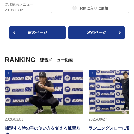
野球練習メニュー
お気に入りに追加
2018/11/02
前のページ
次のページ
RANKING
－練習メニュー動画－
1
2
2026/03/01
2025/09/27
捕球する時の手の使い方を覚える練習方
ランニングスローに繋か