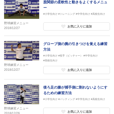
股関節の柔軟性と動きをよくするメニュ
ー
#小学生向け
#トレーニング
#中学生向け
#高校生向け
野球練習メニュー
お気に入りに追加
2018/12/27
グローブ側の腕の引きつけを覚える練習
方法
#小学生向け
#投手（ピッチャー）
#中学生向け
#高校生向け
野球練習メニュー
2018/12/27
お気に入りに追加
後ろ足の膝が捕手側に割れないようにす
るための練習方法
#小学生向け
#バッティング
#中学生向け
#高校生向け
野球練習メニュー
お気に入りに追加
2018/12/26