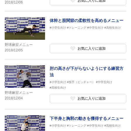
お気に入りに追加
2018/12/06
体幹と股関節の柔軟性を高めるメニュー
#小学生向け
#トレーニング
#中学生向け
#高校生向け
野球練習メニュー
お気に入りに追加
2018/12/05
肘の高さが下がらないようにする練習方
法
#小学生向け
#投手（ピッチャー）
#中学生向け
#高校生向け
野球練習メニュー
2018/12/04
お気に入りに追加
下半身と胸郭の動きを獲得するメニュー
#小学生向け
#トレーニング
#中学生向け
#高校生向け