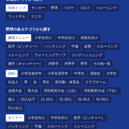
Sufuトップ
サッカー
野球
バスケ
ゴルフ
トレーニング
フットサル
テニス
野球の各カテゴリから探す
練習メニュー
小学生向け
中学生向け
高校生向け
投手（ピッチャー）
バッティング
守備
走塁
スローイング
トレーニング
ウォーミングアップ
コンディショニング
捕手（キャッチャー）
内野手
外野手
野手
その他一覧
Q&A
小学生低学年
小学生高学年
中学生
高校生
大学生
社会人
男
女
男女
部活動・体育会
クラブチーム
全国大会
県大会
市区町村大会（上位）
市区町村大会（下位）
個人
10人以下
11-20人
21-30人
31-40人
41-50人
51人以上
セミナー
小学生向け
中学生向け
投手（ピッチャー）
バッティング
守備
スローイング
トレーニング