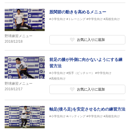
股関節の動きを高めるメニュー
#小学生向け
#トレーニング
#中学生向け
#高校生向け
野球練習メニュー
お気に入りに追加
2018/12/18
前足の膝が外側に向かないようにする練
習方法
#小学生向け
#投手（ピッチャー）
#中学生向け
#高校生向け
野球練習メニュー
2018/12/17
お気に入りに追加
軸足(後ろ足)を安定させるための練習方法
#小学生向け
#バッティング
#中学生向け
#高校生向け