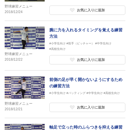
野球練習メニュー
お気に入りに追加
2018/12/24
腕に力を入れるタイミングを覚える練習
方法
#小学生向け
#投手（ピッチャー）
#中学生向け
#高校生向け
野球練習メニュー
2018/12/22
お気に入りに追加
前側の足が早く開かないようにするため
の練習方法
#小学生向け
#バッティング
#中学生向け
#高校生向け
野球練習メニュー
お気に入りに追加
2018/12/21
軸足で立った時のふらつきを抑える練習