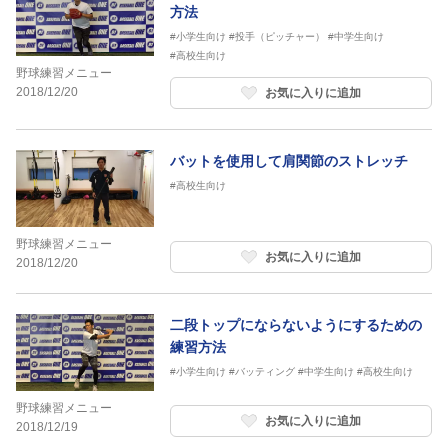
方法
#小学生向け
#投手（ピッチャー）
#中学生向け
#高校生向け
野球練習メニュー
2018/12/20
お気に入りに追加
バットを使用して肩関節のストレッチ
#高校生向け
野球練習メニュー
お気に入りに追加
2018/12/20
二段トップにならないようにするための
練習方法
#小学生向け
#バッティング
#中学生向け
#高校生向け
野球練習メニュー
お気に入りに追加
2018/12/19