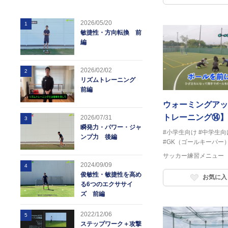
2026/05/20
1
敏捷性・方向転換 前
編
2026/02/02
2
リズムトレーニング
前編
ウォーミングアッ
トレーニング⑭】
2026/07/31
3
瞬発力・パワー・ジャ
#小学生向け
#中学生向
ンプ力 後編
#GK（ゴールキーパー
サッカー練習メニュー
2024/09/09
4
俊敏性・敏捷性を高め
お気に入
る6つのエクササイ
ズ 前編
2022/12/06
5
ステップワーク＋攻撃