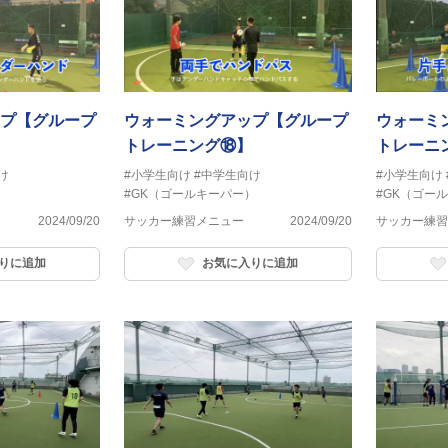
プ【グループ
ウォーミングアップ【グループ
ウォーミ
トレーニング⑱】
トレーニ
け
#小学生向け
#中学生向け
#小学生向け
）
#GK（ゴールキーパー）
#GK（ゴー
2024/09/20
サッカー練習メニュー
2024/09/20
サッカー練習
りに追加
お気に入りに追加