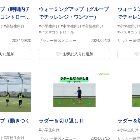
プ（時間内チ
ウォーミングアップ（グループ
ウォーミ
コントロー
でチャレンジ・ワンツー）
でチャレ
ル）
け
#高校生向け
#小学生向け
#中学生向け
#高校生向け
#小学生向け
#パス
#コントロール
#パス
#コン
2024/09/20
サッカー練習メニュー
2024/09/20
サッカー練習
りに追加
お気に入りに追加
プ（動きつく
ラダー＆切り返しⅡ
ラダー＆
#小学生向け
#小学生向け
け
#高校生向け
サッカー練習メニュー
2024/09/15
サッカー練習