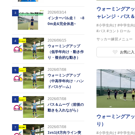
ウォーミングアッ
2026/03/14
3
ャレンジ・パス＆
インターバル走！ ~8
ル）
0m走&完全休息~
#小学生向け
#中学生向
#パス
#コントロール
サッカー練習メニュー
2026/06/15
4
ウォーミングアップ
（低学年向け・動き作
お気に入
り・複合的な動き）
2026/07/08
5
ウォーミングアップ
（中高学年向け・ハン
ドパスゲ―ム）
2026/07/08
6
パス＆ムーヴ（前後の
動きを入れながら）
ウォーミングアッ
り）
2026/07/08
7
1vs1(4方向ライン突
#小学生向け
#中学生向