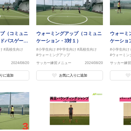
プ（コミュニ
ウォーミングアップ（コミュニ
ウォーミ
ドパスゲー
ケーション・3対１）
ケーショ
チ）
け
#高校生向け
#小学生向け
#中学生向け
#高校生向け
#小学生向け
#ウォーミングアップ
#ウォーミン
2024/08/20
サッカー練習メニュー
2024/08/20
サッカー練習
りに追加
お気に入りに追加