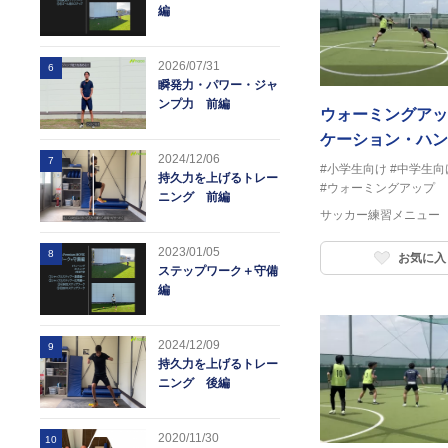
編
2026/07/31
6
瞬発力・パワー・ジャ
ンプ力 前編
ウォーミングアッ
ケーション・ハン
2024/12/06
7
ム）
#小学生向け
#中学生向
持久力を上げるトレー
#ウォーミングアップ
ニング 前編
サッカー練習メニュー
2023/01/05
8
お気に入
ステップワーク＋守備
編
2024/12/09
9
持久力を上げるトレー
ニング 後編
2020/11/30
10