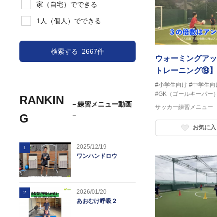
家（自宅）でできる
1人（個人）でできる
検索する
2667件
ウォーミングアッ
トレーニング⑲】
#小学生向け
#中学生向
#GK（ゴールキーパー
RANKIN
－練習メニュー動画
サッカー練習メニュー
－
G
お気に入
2025/12/19
1
ワンハンドロウ
2026/01/20
2
あおむけ呼吸２