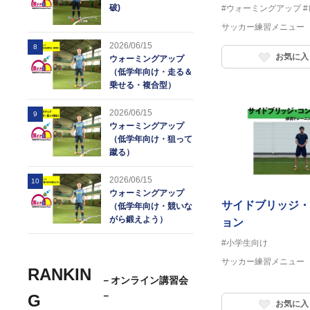
破)
#ウォーミングアップ
サッカー練習メニュー
2026/06/15
8
お気に入
ウォーミングアップ
（低学年向け・走る＆
乗せる・複合型）
2026/06/15
9
ウォーミングアップ
（低学年向け・狙って
蹴る）
2026/06/15
10
ウォーミングアップ
サイドブリッジ・
（低学年向け・競いな
がら鍛えよう）
ョン
#小学生向け
サッカー練習メニュー
RANKIN
－オンライン講習会
－
G
お気に入