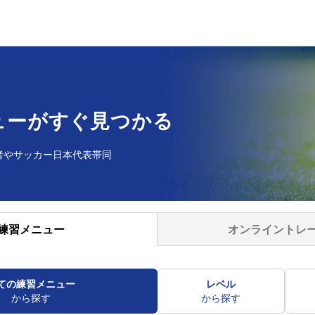
ューが
すぐ見つかる
者や
サッカー日本代表帯同
オンライントレ
練習メニュー
ての練習メニュー
レベル
から探す
から探す