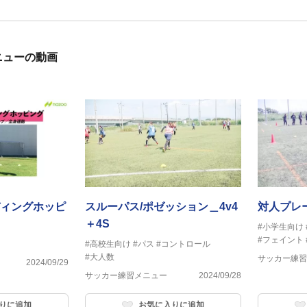
ニューの動画
ィングホッピ
スルーパス/ポゼッション＿4v4
対人プレ
＋4S
#小学生向け
#フェイント
#高校生向け
#パス
#コントロール
#大人数
サッカー練習
2024/09/29
サッカー練習メニュー
2024/09/28
りに追加
お気に入りに追加