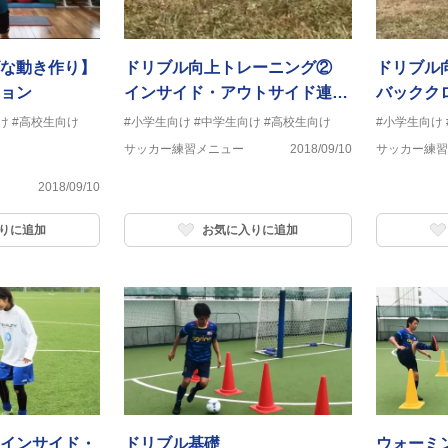
な動き作り】
ドリブル向上トレーニング②
ドリブル
ョン
インサイド・アウトサイド連続
バックク
タッチ
け
#高校生向け
#小学生向け
#中学生向け
#高校生向け
#小学生向け
サッカー練習メニュー
2018/09/10
サッカー練習
2018/09/10
りに追加
お気に入りに追加
インサイド・
ドリブル基礎
ウォーミ