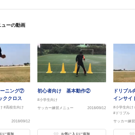
ニューの動画
レーニング⑦
初心者向け 基本動作②
ドリブル
ッククロス
インサイ
#小学生向け
トサイド
け
#高校生向け
#小学生向け
サッカー練習メニュー
2018/09/12
#ドリブル
2018/09/12
サッカー練習
りに追加
お気に入りに追加