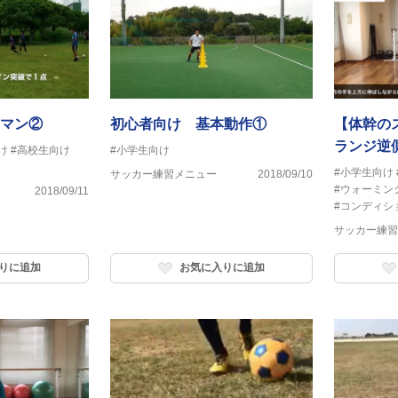
マン②
初心者向け 基本動作①
【体幹の
ランジ逆
け
#高校生向け
#小学生向け
#小学生向け
サッカー練習メニュー
2018/09/10
#ウォーミン
2018/09/11
#コンディシ
サッカー練習
りに追加
お気に入りに追加