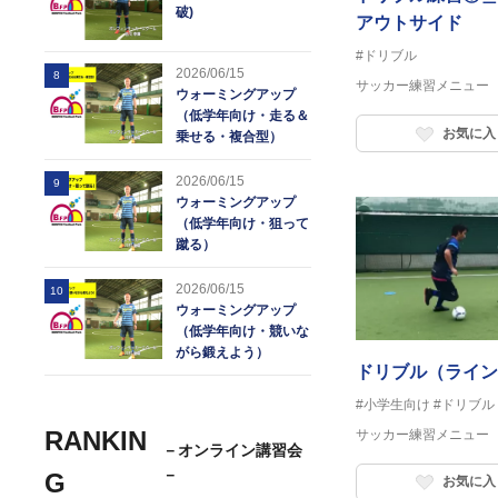
破)
アウトサイド
#ドリブル
2026/06/15
8
サッカー練習メニュー
ウォーミングアップ
（低学年向け・走る＆
お気に入
乗せる・複合型）
2026/06/15
9
ウォーミングアップ
（低学年向け・狙って
蹴る）
2026/06/15
10
ウォーミングアップ
（低学年向け・競いな
がら鍛えよう）
ドリブル（ライン
#小学生向け
#ドリブル
RANKIN
サッカー練習メニュー
－オンライン講習会
－
G
お気に入