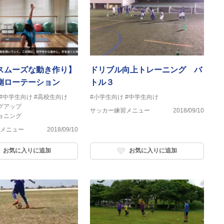
スムーズな動き作り】
ドリブル向上トレーニング バ
側ローテーション
トル３
#中学生向け
#高校生向け
#小学生向け
#中学生向け
グアップ
サッカー練習メニュー
2018/09/10
ョニング
メニュー
2018/09/10
お気に入りに追加
お気に入りに追加