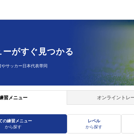
ューが
すぐ見つかる
者や
サッカー日本代表帯同
オンライントレ
練習メニュー
ての練習メニュー
レベル
から探す
から探す