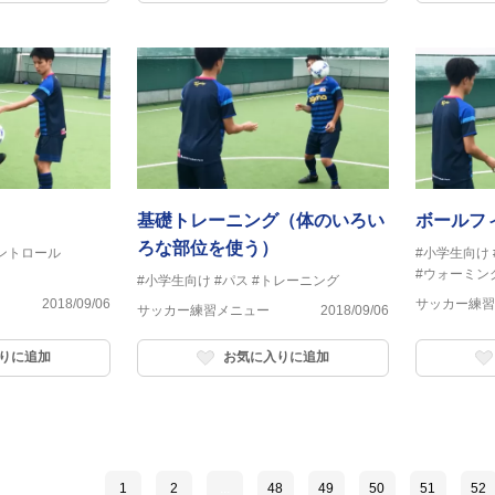
基礎トレーニング（体のいろい
ボールフ
ろな部位を使う）
ントロール
#小学生向け
#ウォーミン
#小学生向け
#パス
#トレーニング
2018/09/06
サッカー練習
サッカー練習メニュー
2018/09/06
りに追加
お気に入りに追加
1
2
...
48
49
50
51
52