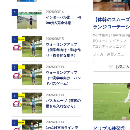
2026/03/14
3
インターバル走！ ~8
【体幹のスムーズ
0m走&完全休息~
ランジローテーシ
#小学生向け
#中学生向
2026/06/15
4
#ウォーミングアップ
ウォーミングアップ
#コンディショニング
（低学年向け・動き作
サッカー練習メニュー
り・複合的な動き）
お気に入
2026/07/08
5
ウォーミングアップ
（中高学年向け・ハン
ドパスゲ―ム）
2026/07/08
6
パス＆ムーヴ（前後の
動きを入れながら）
2026/07/08
7
1vs1(4方向ライン突
ドリブル練習①＿