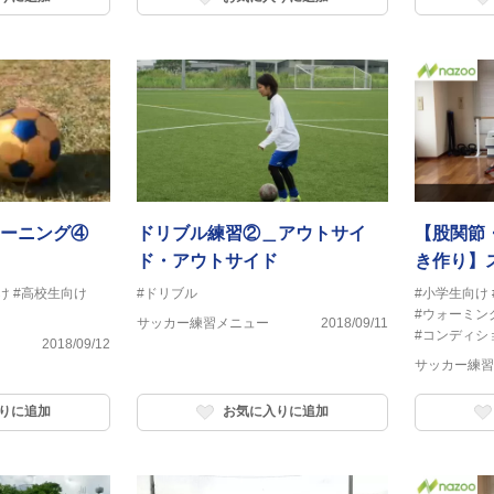
レーニング④
ドリブル練習②＿アウトサイ
【股関節
ド・アウトサイド
き作り】
け
#高校生向け
#ドリブル
#小学生向け
#ウォーミン
サッカー練習メニュー
2018/09/11
#コンディシ
2018/09/12
サッカー練習
りに追加
お気に入りに追加