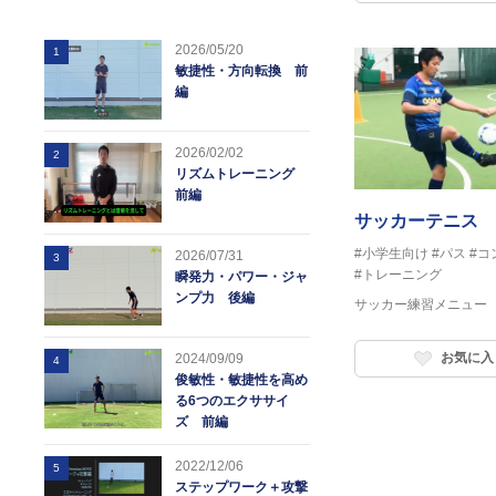
2026/05/20
1
敏捷性・方向転換 前
編
2026/02/02
2
リズムトレーニング
前編
サッカーテニス
#小学生向け
#パス
#コ
2026/07/31
3
#トレーニング
瞬発力・パワー・ジャ
ンプ力 後編
サッカー練習メニュー
お気に入
2024/09/09
4
俊敏性・敏捷性を高め
る6つのエクササイ
ズ 前編
2022/12/06
5
ステップワーク＋攻撃