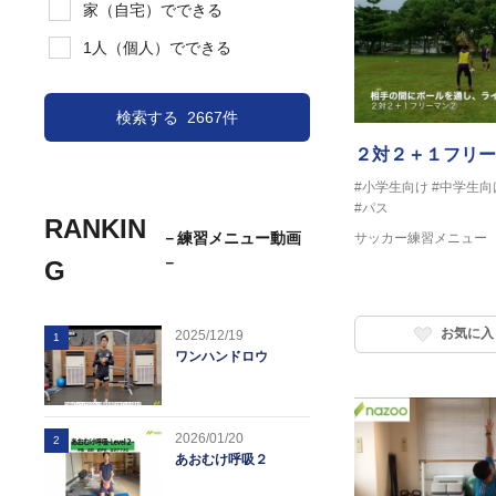
家（自宅）でできる
1人（個人）でできる
検索する
2667件
２対２＋１フリー
#小学生向け
#中学生向
#パス
RANKIN
－練習メニュー動画
サッカー練習メニュー
－
G
お気に入
2025/12/19
1
ワンハンドロウ
2026/01/20
2
あおむけ呼吸２