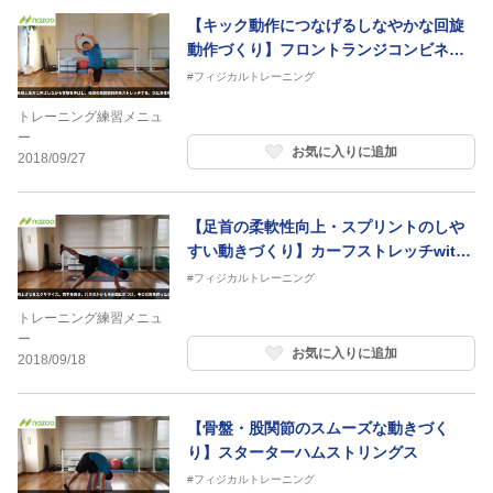
【キック動作につなげるしなやかな回旋
動作づくり】フロントランジコンビネー
ション
#フィジカルトレーニング
トレーニング練習メニュ
ー
お気に入りに追加
2018/09/27
【足首の柔軟性向上・スプリントのしや
すい動きづくり】カーフストレッチwith
ヒップエクステンション
#フィジカルトレーニング
トレーニング練習メニュ
ー
お気に入りに追加
2018/09/18
【骨盤・股関節のスムーズな動きづく
り】スターターハムストリングス
#フィジカルトレーニング