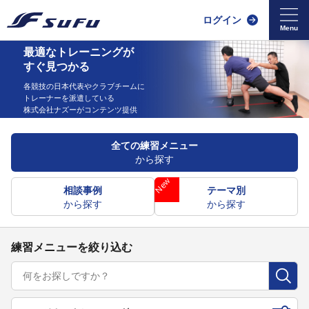
ログイン
最適なトレーニングが
すぐ見つかる
各競技の日本代表やクラブチームに
トレーナーを派遣している
株式会社ナズーがコンテンツ提供
全ての練習メニュー
から探す
相談事例
テーマ別
から探す
から探す
練習メニューを絞り込む